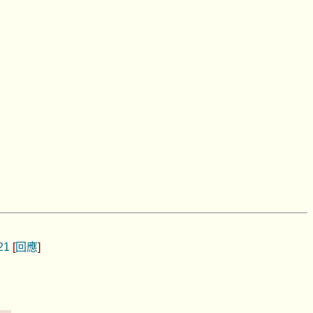
21
[
回應
]