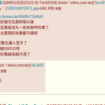
家
[18/05/13(日)23:22 ID:7vUt2GO6 (Host: *.elinx.com.tw)]
No.92
名：
1526224972971.jpg
-(461 KB)
預覽
s://youtu.be/X6d0x72w8o0
經好幾次豆腐碎裂以後
決定還是改丸一些有裝甲的車了
兩台賣頭的效果都不錯呢
控實在讓人受不了
給3001D吧
這個版好像越來越冷清了
t: *.elinx.com.tw)]
No.925
)
預覽
的