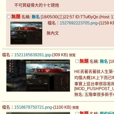
不可質疑偉大的十七磅炮
無題
名稱:
無名
[18/05/30(三)22:57 ID:TTuf0yQo (Host: 11
檔名：
1527692223705.png
-(1159 K
無內文
檔名：
1521165639261.jpg
-(309 KB)
預覽
無題
名稱:
無名
[18
HE丟著丟著就人生第
均傷大概1K上下而已
事實上這台車很容易爬
[MOD_PUSHPOST_U
無名: 五階車很多新手在玩
檔名：
1518678750721.png
-(1100 KB)
預覽
無題
名稱:
怒伯玩