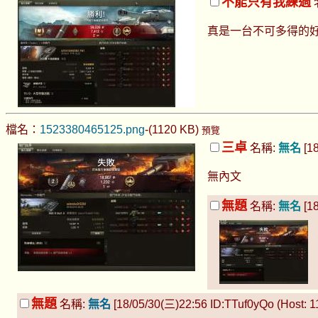
不能只有我練過
真是一台不可多得的好
檔名：
1523380465125.png
-(1120 KB)
預覽
三卓
名稱:
無名
[18
無內文
無題
名稱:
無名
[18
無題
名稱:
無名
[18/05/30(三)22:56 ID:TTuf0yQo (Host: 11