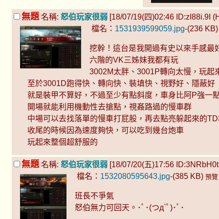
無題
名稱:
怒伯玩家很弱
[18/07/19(四)02:46 ID:zI88i.9I (H
檔名：
1531939599059.jpg
-(236 KB
挖幹！這台是我開過有史以來手感最
六階的VK三姊妹我都有玩
3002M太胖、3001P轉向太慢，玩
至於3001D跑得快、轉向快、裝填快、視野好、隱蔽好
就是裝甲不算好，不過至少有點斜度，車身比阿P強一
開場就能利用機動性去搶點，視姦路過的慢車群
中場可以去找落單的慢車打屁股，再去點亮躲起來的TD
收尾的時候因為速度夠快，可以吃到幾台炮車
玩起來整個超舒服的
無題
名稱:
怒伯玩家很弱
[18/07/20(五)17:56 ID:3NRbH0tk 
檔名：
1532080595643.jpg
-(385 KB)
預覽
班長不爭氣
怒伯無力可回天。･ﾟ･(つд`ﾟ)･ﾟ･