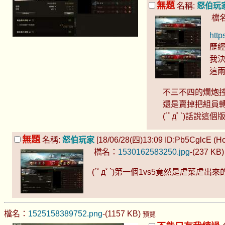
無題
名稱:
怒伯玩
檔
http
歷
我
這
不三不四的爛炮
還是賣掉把組員轉
(´ﾟдﾟ`)話說
無題
名稱:
怒伯玩家
[18/06/28(四)13:09 ID:Pb5CglcE (Hos
檔名：
1530162583250.jpg
-(237 KB
(´ﾟдﾟ`)第一個1vs5竟然是虐菜虐出來
檔名：
1525158389752.png
-(1157 KB)
預覽