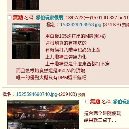
無題
名稱:
怒伯玩家很弱
[18/07/23(一)15:01 ID:337.nu/U (
檔名：
1532329263953.jpg
-(374 KB)
預
用白板105炮打出的M牌(勉強)
這根炮真的有夠坑的
有時候打八階車也必須上金
上九階場金彈無力化
上十階場更是什麼東西都打不穿
而且這根炮竟然還是4502A的頂炮...
唯一的優點大概只有DPM還不錯吧
檔名：
1525594690740.jpg
-(209 KB)
預覽
無題
名稱:
怒伯玩
這台完全是隨便玩
結果就三卓了…