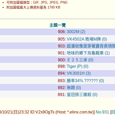
可附加圖檔類型：GIF, JPG, JPEG, PNG
附加圖檔最大上傳資料量為 1700 KB
主題一覽
906:
3002M (2)
905:
VK4502A 敗場M牌 (0)
903:
超潘就像是穿著露背高領間隙
901:
地味的鄉下烏龜戰車 (1)
900:
Ｅ２５三卓 (0)
898:
Tiger (P) (0)
894:
VK3001H (3)
893:
勝率34% ?????? (0)
892:
無題 (0)
891:
皇冠排三連殺 (0)
8/10/21(日)23:32 ID:V2s9OgTs (Host: *.elinx.com.tw)]
No.931
[