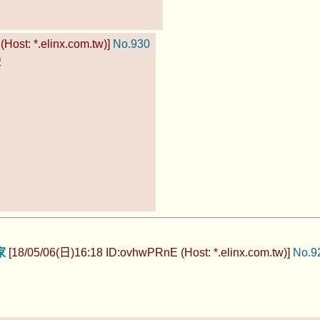
Host: *.elinx.com.tw)]
No.930
覽
家
[18/05/06(日)16:18 ID:ovhwPRnE (Host: *.elinx.com.tw)]
No.9