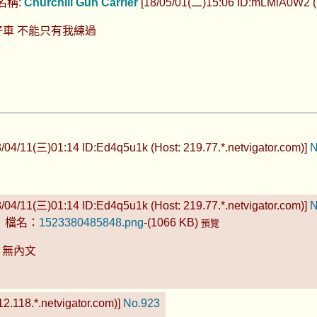
名稱:
Churchill Gun Carrier
[18/05/01(二)15:06 ID:mLMiA0W2 (Ho
車 不能只有我練過
/04/11(三)01:14 ID:Ed4q5u1k (Host: 219.77.*.netvigator.com)]
N
/04/11(三)01:14 ID:Ed4q5u1k (Host: 219.77.*.netvigator.com)]
N
檔名：
1523380485848.png
-(1066 KB)
預覽
無內文
2.118.*.netvigator.com)]
No.923