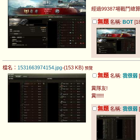
經過99387場戰鬥總
無題
名稱:
BOT
[1
檔名：
1531663974154.jpg
-(153 KB)
預覽
無題
名稱:
我很弱
[
糞隊友!
糞!!!!!!
無題
名稱:
我很弱
[