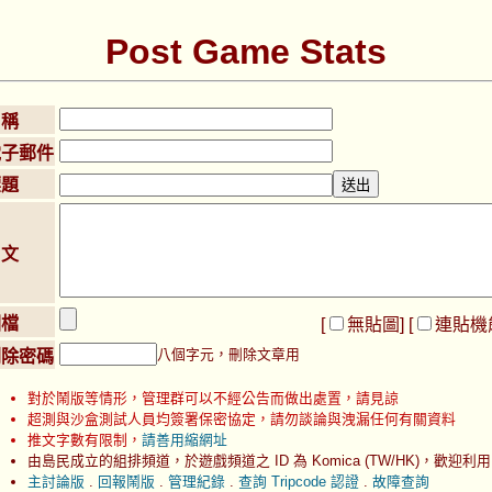
Post Game Stats
名稱
電子郵件
標題
內文
圖檔
[
無貼圖
] [
連貼機
八個字元，刪除文章用
刪除密碼
對於鬧版等情形，管理群可以不經公告而做出處置，請見諒
超測與沙盒測試人員均簽署保密協定，請勿談論與洩漏任何有關資料
推文字數有限制，
請善用縮網址
由島民成立的組排頻道，於遊戲頻道之 ID 為 Komica (TW/HK)，歡迎利用
主討論版
.
回報鬧版
.
管理紀錄
.
查詢 Tripcode 認證
.
故障查詢