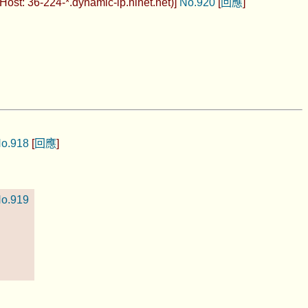
st: 36-224-*.dynamic-ip.hinet.net)]
No.920
[
回應
]
o.918
[
回應
]
o.919