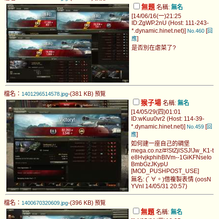
無題
名稱:
無名
[14/06/16(一)21:25
ID:ZgWP.2nU (Host: 111-243-
*.dynamic.hinet.net)]
[
No.460
回
]
應
是否別在虐菜了?
檔名：
-(381 KB)
1401296514578.jpg
預覽
猴子場
名稱:
無名
[14/05/29(四)01:01
ID:wKuu0vr2 (Host: 114-39-
*.dynamic.hinet.net)]
[
No.459
回
]
應
如何建一座自己的碉堡
mega.co.nz/#!StZjlSSJ!Jw_K1-t
e8HvjkphihBIVm--1GiKFNseIo
BmbGzJKypU
[MOD_PUSHPOST_USE]
無名: (ﾟ∀。)借複製表情 (oosN
YVnI 14/05/31 20:57)
檔名：
-(396 KB)
1400670320609.jpg
預覽
無題
名稱:
無名