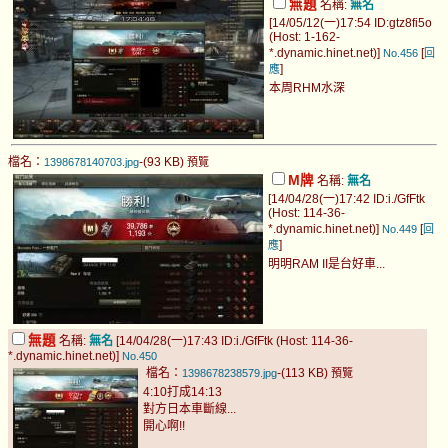
無題
名稱:
無名
[14/05/12(一)17:54 ID:gtz8fi5o
(Host: 1-162-
*.dynamic.hinet.net)]
[
No.456
回
]
應
本周RHM水深
檔名：
-(93 KB)
1398678140703.jpg
預覽
M牌
名稱:
無名
[14/04/28(一)17:42 ID:i./GfFtk
(Host: 114-36-
*.dynamic.hinet.net)]
[
No.449
回
]
應
明明RAM II是台好車...
無題
名稱:
無名
[14/04/28(一)17:43 ID:i./GfFtk (Host: 114-36-
*.dynamic.hinet.net)]
No.450
檔名：
-(113 KB)
1398678238579.jpg
預覽
4:10打成14:13
對方日本車斷線...
開心啊!!