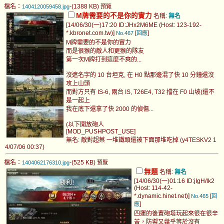
檔名：
-(1388 KB)
1404120059458.jpg
預覽
M牌需要的不是你的實力
名稱:
無名
[14/06/30(一)17:20 ID:JHx2M6ME (Host: 123-192-
*.kbronet.com.tw)]
[
]
No.467
回應
M牌需要的不是你的實力
而是很猴的敵人和更猴的隊友
第一次M牌打到這麼不爽的...
沒遮名字的 10 台坦克, 在 H0 點那邊混了快 10 分鐘還沒
攻上山頭
而對方只有 IS-6, 兩台 IS, T26E4, T32 擋在 F0 山坡(還不
是一起上
我在底下還拿了快 2000 的偵傷...
(以下開放砲人
[MOD_PUSHPOST_USE]
無名: 敵對超蔡 一堆鐵頭還被下面那堆吃掉 (y4TESKV2 1
4/07/06 00:37)
檔名：
-(525 KB)
1404062176310.jpg
預覽
無題
名稱:
無名
[14/06/30(一)01:16 ID:jIgH/lk2
(Host: 114-42-
*.dynamic.hinet.net)]
[
No.465
回
]
應
四運的後置砲塔玩起來很在很辛
苦，防禦又幾乎等於沒有