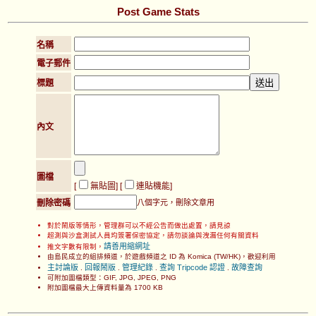
Post Game Stats
名稱
電子郵件
標題
內文
圖檔
[
無貼圖
] [
連貼機能
]
刪除密碼
八個字元，刪除文章用
對於鬧版等情形，管理群可以不經公告而做出處置，請見諒
超測與沙盒測試人員均簽署保密協定，請勿談論與洩漏任何有關資料
請善用縮網址
推文字數有限制，
由島民成立的組排頻道，於遊戲頻道之 ID 為 Komica (TW/HK)，歡迎利用
主討論版
回報鬧版
管理紀錄
查詢 Tripcode 認證
故障查詢
.
.
.
.
可附加圖檔類型：GIF, JPG, JPEG, PNG
附加圖檔最大上傳資料量為 1700 KB