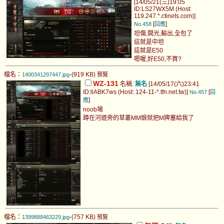
[14/05/21(三)19:05
ID:LS27WX5M (Host:
119.247.*.ctinets.com)]
[
]
No.458
回應
坦傷,開光,輸出,全包了
這就是中坦
這就是E50
嗯喔,好E50,不買?
檔名：
-(919 KB)
1400341297447.jpg
預覽
WZ-131
名稱:
無名
[14/05/17(六)23:41
ID:llABK7ws (Host: 124-11-*.tfn.net.tw)]
[
No.457
回
]
應
noob場
蹲在河道旁的草叢MM娘就把M牌塞給我了
檔名：
-(757 KB)
1399888463229.jpg
預覽