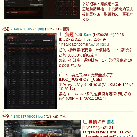
幸好砲準，隱蔽也不差
這場前期黑槍，中後期開始玩支
援側襲收頭，順帶狗死一臺獵虎
ＸＤ
檔名：
-(1357 KB)
1403786205665.png
預覽
無題
名稱:
Sam
[14/06/26(四)20:36
ID:u2RZyDZo (Host: 116-49-
*.netvigator.com)]
[
]
No.464
回應
您的 «勝利數/戰鬥數» 評價排名：1。 您得分
高於 100.00% 的玩家。
您的 «存活率» 評價排名：1。 您得分高於 10
0.00% 的玩家。
(｀･ω･)要是玩WOT有獎金就好了
[MOD_PUSHPOST_USE]
無名: ლ（´∀`ლ）RP希望 (V5dKkCoE 14/07/
10 20:14)
無名: (｀･ω･)RP多的是,但沒有哪個特別好的
(u4RO9PjM 14/07/11 18:17)
檔名：
-(713 KB)
1403357460098.jpg
預覽
無題
名稱:
無名
[14/06/21(六)21:31
ID:epNZhD5M (Host: 111-252-