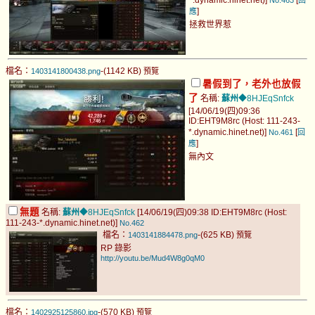
*.dynamic.hinet.net)]
[
No.463
回
]
應
拯救世界惹
檔名：
-(1142 KB)
1403141800438.png
預覽
暑假到了，老外也放假
了
名稱:
蘇州
◆8HJEqSnfck
[14/06/19(四)09:36
ID:EHT9M8rc (Host: 111-243-
*.dynamic.hinet.net)]
[
No.461
回
]
應
無內文
無題
名稱:
蘇州
◆8HJEqSnfck
[14/06/19(四)09:38 ID:EHT9M8rc (Host:
111-243-*.dynamic.hinet.net)]
No.462
檔名：
-(625 KB)
1403141884478.png
預覽
RP 錄影
http://youtu.be/Mud4W8g0qM0
檔名：
-(570 KB)
1402925125860.jpg
預覽