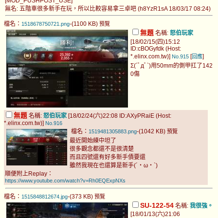
[MOD_PUSHPOST_USE]
無名: 五階車很多新手在玩，所以比較容易拿三卓吧 (h8YzR1sA 18/03/17 08:24)
檔名：
-(1100 KB)
1518678750721.png
預覽
無題
名稱:
怒伯玩家
[18/02/15(四)15:12
ID:cBOGyfdk (Host:
*.elinx.com.tw)]
[
]
No.915
回應
Σ(´ﾟдﾟ`)用50mm的側甲扛了142
0傷
無題
名稱:
怒伯玩家
[18/02/24(六)22:08 ID:AXyPRaiE (Host:
*.elinx.com.tw)]
No.916
檔名：
-(1042 KB)
1519481305883.png
預覽
最近開始練中坦了
很多觀念都還不是很清楚
而且四號還有好多新手債要還
雖然我現在也還算是新手(´・ω・`)
順便附上Replay：
https://www.youtube.com/watch?v=Rh0EQExpNXs
檔名：
-(373 KB)
1515848812674.jpg
預覽
SU-122-54
名稱:
我很強。
[18/01/13(六)21:06