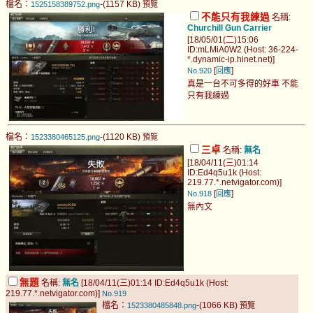
檔名：
-(1157 KB)
1525158389752.png
預覽
不能只有我練過
名稱:
Churchill Gun Carrier
[18/05/01(二)15:06
ID:mLMiA0W2 (Host: 36-224-
*.dynamic-ip.hinet.net)]
[
]
No.920
回應
真是一台不可多得的好車 不能
只有我練過
檔名：
-(1120 KB)
1523380465125.png
預覽
三卓
名稱:
無名
[18/04/11(三)01:14
ID:Ed4q5u1k (Host:
219.77.*.netvigator.com)]
[
]
No.918
回應
無內文
無題
名稱:
無名
[18/04/11(三)01:14 ID:Ed4q5u1k (Host:
219.77.*.netvigator.com)]
No.919
檔名：
-(1066 KB)
1523380485848.png
預覽