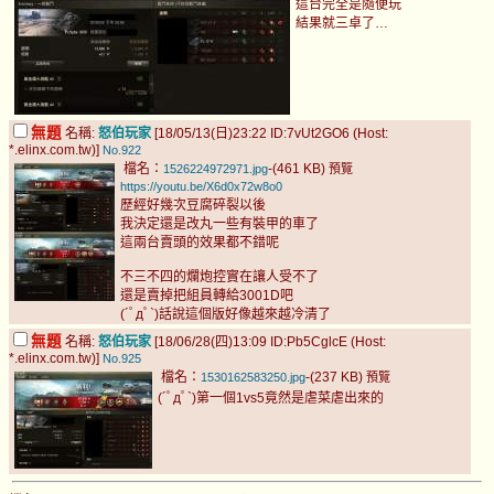
這台完全是隨便玩
結果就三卓了…
無題
名稱:
怒伯玩家
[18/05/13(日)23:22 ID:7vUt2GO6 (Host:
*.elinx.com.tw)]
No.922
檔名：
-(461 KB)
1526224972971.jpg
預覽
https://youtu.be/X6d0x72w8o0
歷經好幾次豆腐碎裂以後
我決定還是改丸一些有裝甲的車了
這兩台賣頭的效果都不錯呢
不三不四的爛炮控實在讓人受不了
還是賣掉把組員轉給3001D吧
(´ﾟдﾟ`)話說這個版好像越來越冷清了
無題
名稱:
怒伯玩家
[18/06/28(四)13:09 ID:Pb5CglcE (Host:
*.elinx.com.tw)]
No.925
檔名：
-(237 KB)
1530162583250.jpg
預覽
(´ﾟдﾟ`)第一個1vs5竟然是虐菜虐出來的