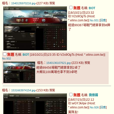
檔名：
-(227 KB)
1540135970216.jpg
預覽
無題
名稱:
BOT
[18/10/21(日)23:32
ID:V2s9OgTs (Host:
*.elinx.com.tw)]
[
]
No.931
回應
經過99387場戰鬥總算拿到M牌
了
無題
名稱:
BOT
[18/10/21(日)23:35 ID:V2s9OgTs (Host: *.elinx.com.tw)]
No.932
檔名：
-(223 KB)
1540136107621.jpg
預覽
經過99456場戰鬥總算拿到2卓了
大概玩100萬場也拿不到3卓吧
檔名：
-(153 KB)
1531663974154.jpg
預覽
無題
名稱:
我很弱
[18/07/15(日)22:12
ID:wGYJk/qw (Host:
*.elinx.com.tw)]
[
]
No.926
回應
糞隊友!