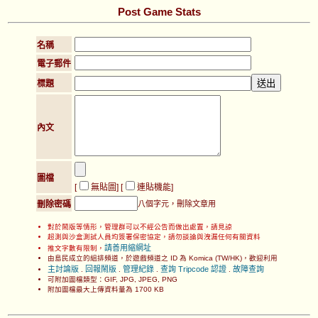
Post Game Stats
名稱
電子郵件
標題
內文
圖檔
[
無貼圖
] [
連貼機能
]
刪除密碼
八個字元，刪除文章用
對於鬧版等情形，管理群可以不經公告而做出處置，請見諒
超測與沙盒測試人員均簽署保密協定，請勿談論與洩漏任何有關資料
請善用縮網址
推文字數有限制，
由島民成立的組排頻道，於遊戲頻道之 ID 為 Komica (TW/HK)，歡迎利用
主討論版
回報鬧版
管理紀錄
查詢 Tripcode 認證
故障查詢
.
.
.
.
可附加圖檔類型：GIF, JPG, JPEG, PNG
附加圖檔最大上傳資料量為 1700 KB