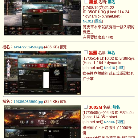
無題
名稱:
無名
[17/08/19(六)21:22
ID:B5OP1lRQ (Host: 114-24-
*.dynamic-ip.hinet.net)]
[
]
No.911
回應
薄皮車本來就該有被一發入魂的
覺悟...
有需要這麼森77嗎
檔名：
-(486 KB)
1494727324599.jpg
預覽
無題
名稱:
無名
[17/05/14(日)10:02 ID:vrS9Rjys
(Host: 1-164-*.dynamic-
ip.hinet.net)]
[
]
No.910
回應
這張牌竟然輪的到五式重戰這死
胖子拿
檔名：
-(224 KB)
1493930628992.jpg
預覽
3002M
名稱:
無名
[17/05/05(五)04:43 ID:F.SJiuJo
(Host: 114-35-*.hinet-
ip.hinet.net)]
[
]
No.906
回應
雖然輸了，不過卻扛了2000多
傷