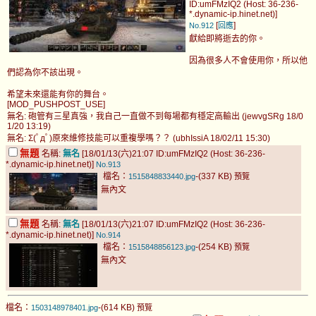
ID:umFMzIQ2 (Host: 36-236-
*.dynamic-ip.hinet.net)]
[
]
No.912
回應
獻給即將逝去的你。
因為很多人不會使用你，所以他
們認為你不該出現。
希望未來還能有你的舞台。
[MOD_PUSHPOST_USE]
無名: 砲管有三星真強，我自己一直做不到每場都有穩定高輸出 (jewvgSRg 18/0
1/20 13:19)
無名: Σ(ﾟдﾟ)原來維修技能可以重複學嗎？？ (ubhIssiA 18/02/11 15:30)
無題
名稱:
無名
[18/01/13(六)21:07 ID:umFMzIQ2 (Host: 36-236-
*.dynamic-ip.hinet.net)]
No.913
檔名：
-(337 KB)
1515848833440.jpg
預覽
無內文
無題
名稱:
無名
[18/01/13(六)21:07 ID:umFMzIQ2 (Host: 36-236-
*.dynamic-ip.hinet.net)]
No.914
檔名：
-(254 KB)
1515848856123.jpg
預覽
無內文
檔名：
-(614 KB)
1503148978401.jpg
預覽