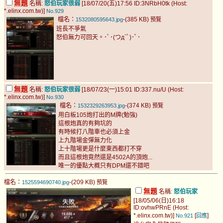
無題
名稱:
怒伯玩家很弱
[18/07/20(五)17:56 ID:3NRbH0tk (Host:
*.elinx.com.tw)]
No.929
檔名：
-(385 KB)
1532080595643.jpg
預覽
班長不爭氣
怒伯無力可回天。･ﾟ･(つд`ﾟ)･ﾟ･
無題
名稱:
怒伯玩家很弱
[18/07/23(一)15:01 ID:337.nu/U (Host:
*.elinx.com.tw)]
No.930
檔名：
-(374 KB)
1532329263953.jpg
預覽
用白板105炮打出的M牌(勉強)
這根炮真的有夠坑的
有時候打八階車也必須上金
上九階場金彈無力化
上十階場更是什麼東西都打不穿
而且這根炮竟然還是4502A的頂炮...
唯一的優點大概只有DPM還不錯吧
檔名：
-(209 KB)
1525594690740.jpg
預覽
無題
名稱:
怒伯玩家
[18/05/06(日)16:18
ID:ovhwPRnE (Host:
*.elinx.com.tw)]
[
]
No.921
回應