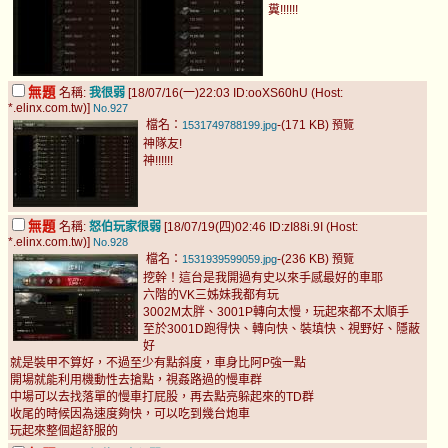
糞!!!!!!
無題
名稱:
我很弱
[18/07/16(一)22:03 ID:ooXS60hU (Host:
*.elinx.com.tw)]
No.927
檔名：
-(171 KB)
1531749788199.jpg
預覽
神隊友!
神!!!!!!
無題
名稱:
怒伯玩家很弱
[18/07/19(四)02:46 ID:zI88i.9I (Host:
*.elinx.com.tw)]
No.928
檔名：
-(236 KB)
1531939599059.jpg
預覽
挖幹！這台是我開過有史以來手感最好的車耶
六階的VK三姊妹我都有玩
3002M太胖、3001P轉向太慢，玩起來都不太順手
至於3001D跑得快、轉向快、裝填快、視野好、隱蔽
好
就是裝甲不算好，不過至少有點斜度，車身比阿P強一點
開場就能利用機動性去搶點，視姦路過的慢車群
中場可以去找落單的慢車打屁股，再去點亮躲起來的TD群
收尾的時候因為速度夠快，可以吃到幾台炮車
玩起來整個超舒服的