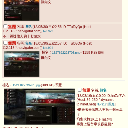
無內文
無題
名稱:
[18/05/30(三)22:56 ID:TTuf0yQo (Host:
無名
112.118.*.netvigator.com)]
No.923
不可質疑偉大的十七磅炮
無題
名稱:
[18/05/30(三)22:57 ID:TTuf0yQo (Host:
無名
112.118.*.netvigator.com)]
No.924
檔名：
-(1159 KB)
1527692223705.png
預覽
無內文
檔名：
-(309 KB)
1521165639261.jpg
預覽
無題
名稱:
無名
[18/03/16(五)10:00 ID:hnZv/7Vk
(Host: 36-230-*.dynamic-
ip.hinet.net)]
[
]
No.917
回應
HE丟著丟著就人生第一個三卓
了
均傷大概1K上下而已吧
事實上這台車很容易爬?