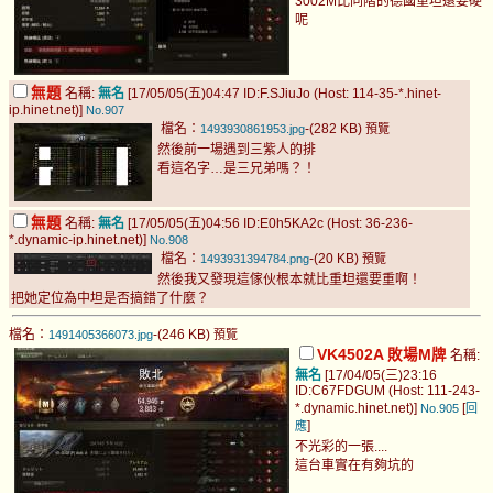
3002M比同階的德國重坦還要硬
呢
無題
名稱:
無名
[17/05/05(五)04:47 ID:F.SJiuJo (Host: 114-35-*.hinet-
ip.hinet.net)]
No.907
檔名：
-(282 KB)
1493930861953.jpg
預覽
然後前一場遇到三紫人的排
看這名字…是三兄弟嗎？！
無題
名稱:
無名
[17/05/05(五)04:56 ID:E0h5KA2c (Host: 36-236-
*.dynamic-ip.hinet.net)]
No.908
檔名：
-(20 KB)
1493931394784.png
預覽
然後我又發現這傢伙根本就比重坦還要重啊！
把她定位為中坦是否搞錯了什麼？
檔名：
-(246 KB)
1491405366073.jpg
預覽
VK4502A 敗場M牌
名稱:
無名
[17/04/05(三)23:16
ID:C67FDGUM (Host: 111-243-
*.dynamic.hinet.net)]
[
No.905
回
]
應
不光彩的一張....
這台車實在有夠坑的