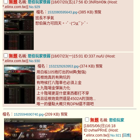
無題
名稱:
怒伯玩家很弱
[18/07/20(五)17:56 ID:3NRbH0tk (Host:
*.elinx.com.tw)]
No.929
檔名：
-(385 KB)
1532080595643.jpg
預覽
班長不爭氣
怒伯無力可回天。･ﾟ･(つд`ﾟ)･ﾟ･
無題
名稱:
怒伯玩家很弱
[18/07/23(一)15:01 ID:337.nu/U (Host:
*.elinx.com.tw)]
No.930
檔名：
-(374 KB)
1532329263953.jpg
預覽
用白板105炮打出的M牌(勉強)
這根炮真的有夠坑的
有時候打八階車也必須上金
上九階場金彈無力化
上十階場更是什麼東西都打不穿
而且這根炮竟然還是4502A的頂炮...
唯一的優點大概只有DPM還不錯吧
檔名：
-(209 KB)
1525594690740.jpg
預覽
無題
名稱:
怒伯玩家
[18/05/06(日)16:18
ID:ovhwPRnE (Host:
*.elinx.com.tw)]
[
]
No.921
回應