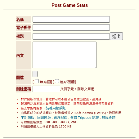
Post Game Stats
名稱
電子郵件
標題
內文
圖檔
[
無貼圖
] [
連貼機能
]
刪除密碼
八個字元，刪除文章用
對於鬧版等情形，管理群可以不經公告而做出處置，請見諒
超測與沙盒測試人員均簽署保密協定，請勿談論與洩漏任何有關資料
請善用縮網址
推文字數有限制，
由島民成立的組排頻道，於遊戲頻道之 ID 為 Komica (TW/HK)，歡迎利用
主討論版
回報鬧版
管理紀錄
查詢 Tripcode 認證
故障查詢
.
.
.
.
可附加圖檔類型：GIF, JPG, JPEG, PNG
附加圖檔最大上傳資料量為 1700 KB