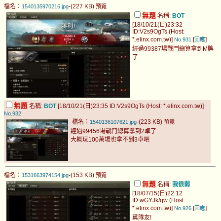
檔名：
-(227 KB)
1540135970216.jpg
預覽
無題
名稱:
BOT
[18/10/21(日)23:32
ID:V2s9OgTs (Host:
*.elinx.com.tw)]
[
]
No.931
回應
經過99387場戰鬥總算拿到M牌
了
無題
名稱:
BOT
[18/10/21(日)23:35 ID:V2s9OgTs (Host: *.elinx.com.tw)]
No.932
檔名：
-(223 KB)
1540136107621.jpg
預覽
經過99456場戰鬥總算拿到2卓了
大概玩100萬場也拿不到3卓吧
檔名：
-(153 KB)
1531663974154.jpg
預覽
無題
名稱:
我很弱
[18/07/15(日)22:12
ID:wGYJk/qw (Host:
*.elinx.com.tw)]
[
]
No.926
回應
糞隊友!