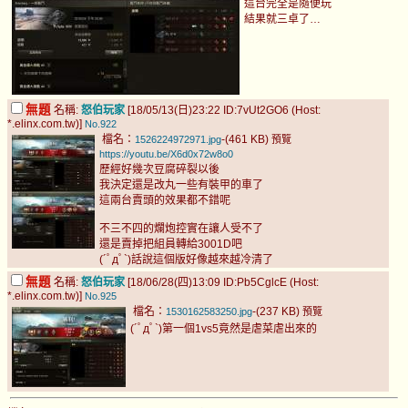
這台完全是隨便玩
結果就三卓了…
無題
名稱:
怒伯玩家
[18/05/13(日)23:22 ID:7vUt2GO6 (Host:
*.elinx.com.tw)]
No.922
檔名：
-(461 KB)
1526224972971.jpg
預覽
https://youtu.be/X6d0x72w8o0
歷經好幾次豆腐碎裂以後
我決定還是改丸一些有裝甲的車了
這兩台賣頭的效果都不錯呢
不三不四的爛炮控實在讓人受不了
還是賣掉把組員轉給3001D吧
(´ﾟдﾟ`)話說這個版好像越來越冷清了
無題
名稱:
怒伯玩家
[18/06/28(四)13:09 ID:Pb5CglcE (Host:
*.elinx.com.tw)]
No.925
檔名：
-(237 KB)
1530162583250.jpg
預覽
(´ﾟдﾟ`)第一個1vs5竟然是虐菜虐出來的