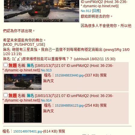
ID:umFMzIQ2 (Host: 36-236-
*.dynamic-ip.hinet.net)]
[
]
No.912
回應
獻給即將逝去的你。
因為很多人不會使用你，所以他
們認為你不該出現。
希望未來還能有你的舞台。
[MOD_PUSHPOST_USE]
無名: 砲管有三星真強，我自己一直做不到每場都有穩定高輸出 (jewvgSRg 18/0
1/20 13:19)
無名: Σ(ﾟдﾟ)原來維修技能可以重複學嗎？？ (ubhIssiA 18/02/11 15:30)
無題
名稱:
無名
[18/01/13(六)21:07 ID:umFMzIQ2 (Host: 36-236-
*.dynamic-ip.hinet.net)]
No.913
檔名：
-(337 KB)
1515848833440.jpg
預覽
無內文
無題
名稱:
無名
[18/01/13(六)21:07 ID:umFMzIQ2 (Host: 36-236-
*.dynamic-ip.hinet.net)]
No.914
檔名：
-(254 KB)
1515848856123.jpg
預覽
無內文
檔名：
-(614 KB)
1503148978401.jpg
預覽