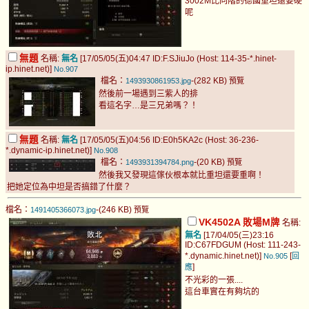
3002M比同階的德國重坦還要硬
呢
無題
名稱:
無名
[17/05/05(五)04:47 ID:F.SJiuJo (Host: 114-35-*.hinet-
ip.hinet.net)]
No.907
檔名：
-(282 KB)
1493930861953.jpg
預覽
然後前一場遇到三紫人的排
看這名字…是三兄弟嗎？！
無題
名稱:
無名
[17/05/05(五)04:56 ID:E0h5KA2c (Host: 36-236-
*.dynamic-ip.hinet.net)]
No.908
檔名：
-(20 KB)
1493931394784.png
預覽
然後我又發現這傢伙根本就比重坦還要重啊！
把她定位為中坦是否搞錯了什麼？
檔名：
-(246 KB)
1491405366073.jpg
預覽
VK4502A 敗場M牌
名稱:
無名
[17/04/05(三)23:16
ID:C67FDGUM (Host: 111-243-
*.dynamic.hinet.net)]
[
No.905
回
]
應
不光彩的一張....
這台車實在有夠坑的