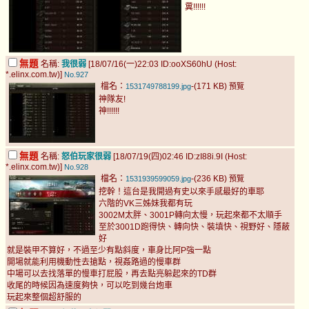
糞!!!!!!
無題
名稱:
我很弱
[18/07/16(一)22:03 ID:ooXS60hU (Host:
*.elinx.com.tw)]
No.927
檔名：
-(171 KB)
1531749788199.jpg
預覽
神隊友!
神!!!!!!
無題
名稱:
怒伯玩家很弱
[18/07/19(四)02:46 ID:zI88i.9I (Host:
*.elinx.com.tw)]
No.928
檔名：
-(236 KB)
1531939599059.jpg
預覽
挖幹！這台是我開過有史以來手感最好的車耶
六階的VK三姊妹我都有玩
3002M太胖、3001P轉向太慢，玩起來都不太順手
至於3001D跑得快、轉向快、裝填快、視野好、隱蔽
好
就是裝甲不算好，不過至少有點斜度，車身比阿P強一點
開場就能利用機動性去搶點，視姦路過的慢車群
中場可以去找落單的慢車打屁股，再去點亮躲起來的TD群
收尾的時候因為速度夠快，可以吃到幾台炮車
玩起來整個超舒服的