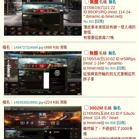
無題
名稱:
無名
[17/08/19(六)21:22
ID:B5OP1lRQ (Host: 114-24-
*.dynamic-ip.hinet.net)]
[
]
No.911
回應
薄皮車本來就該有被一發入魂的
覺悟...
有需要這麼森77嗎
檔名：
-(486 KB)
1494727324599.jpg
預覽
無題
名稱:
無名
[17/05/14(日)10:02 ID:vrS9Rjys
(Host: 1-164-*.dynamic-
ip.hinet.net)]
[
]
No.910
回應
這張牌竟然輪的到五式重戰這死
胖子拿
檔名：
-(224 KB)
1493930628992.jpg
預覽
3002M
名稱:
無名
[17/05/05(五)04:43 ID:F.SJiuJo
(Host: 114-35-*.hinet-
ip.hinet.net)]
[
]
No.906
回應
雖然輸了，不過卻扛了2000多
傷