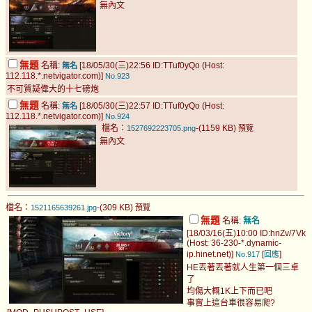
無內文
無題
名稱:
[18/05/30(三)22:56 ID:TTuf0yQo (Host:
無名
112.118.*.netvigator.com)]
No.923
不可質疑偉大的十七磅炮
無題
名稱:
[18/05/30(三)22:57 ID:TTuf0yQo (Host:
無名
112.118.*.netvigator.com)]
No.924
檔名：
-(1159 KB)
1527692223705.png
預覽
無內文
檔名：
-(309 KB)
1521165639261.jpg
預覽
無題
名稱:
無名
[18/03/16(五)10:00 ID:hnZv/7Vk
(Host: 36-230-*.dynamic-
ip.hinet.net)]
[
]
No.917
回應
HE丟著丟著就人生第一個三卓
了
均傷大概1K上下而已吧
事實上這台車很容易爬?