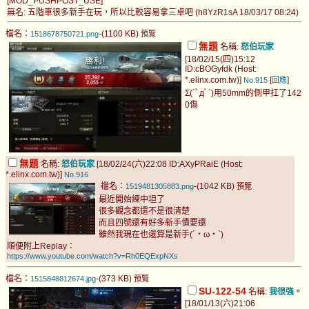
[MOD_PUSHPOST_USE]
無名: 五階車很多新手在玩，所以比較容易拿三卓吧 (h8YzR1sA 18/03/17 08:24)
檔名：
-(1100 KB)
1518678750721.png
預覽
無題
名稱:
怒伯玩家
[18/02/15(四)15:12
ID:cBOGyfdk (Host:
*.elinx.com.tw)]
[
]
No.915
回應
Σ(´ﾟдﾟ`)用50mm的側甲扛了142
0傷
無題
名稱:
怒伯玩家
[18/02/24(六)22:08 ID:AXyPRaiE (Host:
*.elinx.com.tw)]
No.916
檔名：
-(1042 KB)
1519481305883.png
預覽
最近開始練中坦了
很多觀念都還不是很清楚
而且四號還有好多新手債要還
雖然我現在也還算是新手(´・ω・`)
順便附上Replay：
https://www.youtube.com/watch?v=Rh0EQExpNXs
檔名：
-(373 KB)
1515848812674.jpg
預覽
SU-122-54
名稱:
我很強。
[18/01/13(六)21:06