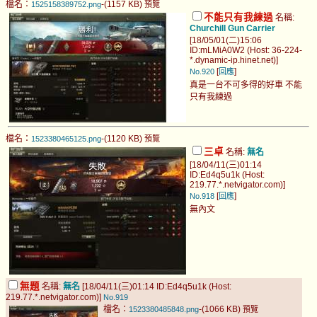
檔名：
-(1157 KB)
1525158389752.png
預覽
不能只有我練過
名稱:
Churchill Gun Carrier
[18/05/01(二)15:06
ID:mLMiA0W2 (Host: 36-224-
*.dynamic-ip.hinet.net)]
[
]
No.920
回應
真是一台不可多得的好車 不能
只有我練過
檔名：
-(1120 KB)
1523380465125.png
預覽
三卓
名稱:
無名
[18/04/11(三)01:14
ID:Ed4q5u1k (Host:
219.77.*.netvigator.com)]
[
]
No.918
回應
無內文
無題
名稱:
無名
[18/04/11(三)01:14 ID:Ed4q5u1k (Host:
219.77.*.netvigator.com)]
No.919
檔名：
-(1066 KB)
1523380485848.png
預覽