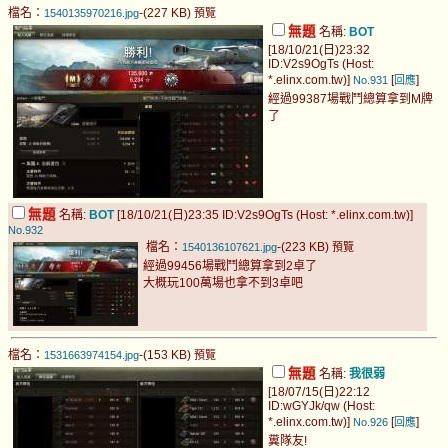
檔名：
-(227 KB)
1540135970216.jpg
預覽
無題
名稱:
BOT
[18/10/21(日)23:32
ID:V2s9OgTs (Host:
*.elinx.com.tw)]
[
]
No.931
回應
經過99387場戰鬥總算拿到M牌
了
無題
名稱:
BOT
[18/10/21(日)23:35 ID:V2s9OgTs (Host: *.elinx.com.tw)]
No.932
檔名：
-(223 KB)
1540136107621.jpg
預覽
經過99456場戰鬥總算拿到2卓了
大概玩100萬場也拿不到3卓吧
檔名：
-(153 KB)
1531663974154.jpg
預覽
無題
名稱:
我很弱
[18/07/15(日)22:12
ID:wGYJk/qw (Host:
*.elinx.com.tw)]
[
]
No.926
回應
糞隊友!