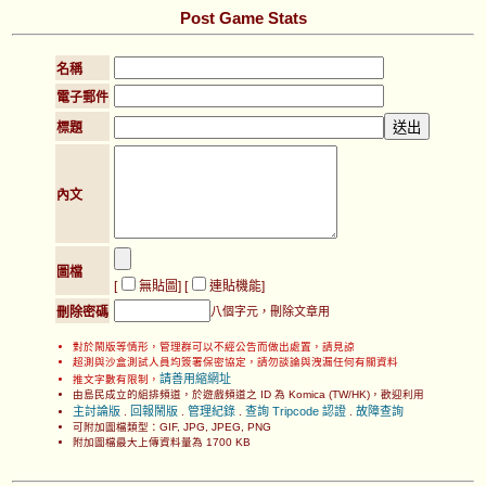
Post Game Stats
名稱
電子郵件
標題
內文
圖檔
[
無貼圖
] [
連貼機能
]
刪除密碼
八個字元，刪除文章用
對於鬧版等情形，管理群可以不經公告而做出處置，請見諒
超測與沙盒測試人員均簽署保密協定，請勿談論與洩漏任何有關資料
請善用縮網址
推文字數有限制，
由島民成立的組排頻道，於遊戲頻道之 ID 為 Komica (TW/HK)，歡迎利用
主討論版
回報鬧版
管理紀錄
查詢 Tripcode 認證
故障查詢
.
.
.
.
可附加圖檔類型：GIF, JPG, JPEG, PNG
附加圖檔最大上傳資料量為 1700 KB