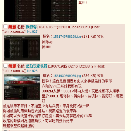
糞!!!!!!
無題
名稱:
我很弱
[18/07/16(一)22:03 ID:ooXS60hU (Host:
*.elinx.com.tw)]
No.927
檔名：
-(171 KB)
1531749788199.jpg
預覽
神隊友!
神!!!!!!
無題
名稱:
怒伯玩家很弱
[18/07/19(四)02:46 ID:zI88i.9I (Host:
*.elinx.com.tw)]
No.928
檔名：
-(236 KB)
1531939599059.jpg
預覽
挖幹！這台是我開過有史以來手感最好的車耶
六階的VK三姊妹我都有玩
3002M太胖、3001P轉向太慢，玩起來都不太順手
至於3001D跑得快、轉向快、裝填快、視野好、隱蔽
好
就是裝甲不算好，不過至少有點斜度，車身比阿P強一點
開場就能利用機動性去搶點，視姦路過的慢車群
中場可以去找落單的慢車打屁股，再去點亮躲起來的TD群
收尾的時候因為速度夠快，可以吃到幾台炮車
玩起來整個超舒服的