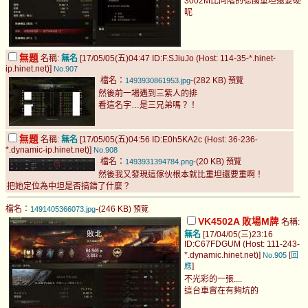
3002M比同階的德國重坦還要硬
呢
無題
名稱:
無名
[17/05/05(五)04:47 ID:F.SJiuJo (Host: 114-35-*.hinet-
ip.hinet.net)]
No.907
檔名：
-(282 KB)
1493930861953.jpg
預覽
然後前一場遇到三紫人的排
看這名字…是三兄弟嗎？！
無題
名稱:
無名
[17/05/05(五)04:56 ID:E0h5KA2c (Host: 36-236-
*.dynamic-ip.hinet.net)]
No.908
檔名：
-(20 KB)
1493931394784.png
預覽
然後我又發現這傢伙根本就比重坦還要重啊！
把她定位為中坦是否搞錯了什麼？
檔名：
-(246 KB)
1491405366073.jpg
預覽
VK4502A 敗場M牌
名稱:
無名
[17/04/05(三)23:16
ID:C67FDGUM (Host: 111-243-
*.dynamic.hinet.net)]
[
No.905
回
]
應
不光彩的一張....
這台車實在有夠坑的