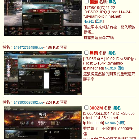
無題
名稱:
無名
[17/08/19(六)21:22
ID:B5OP1lRQ (Host: 114-24-
*.dynamic-ip.hinet.net)]
[
]
No.911
回應
薄皮車本來就該有被一發入魂的
覺悟...
有需要這麼森77嗎
檔名：
-(486 KB)
1494727324599.jpg
預覽
無題
名稱:
無名
[17/05/14(日)10:02 ID:vrS9Rjys
(Host: 1-164-*.dynamic-
ip.hinet.net)]
[
]
No.910
回應
這張牌竟然輪的到五式重戰這死
胖子拿
檔名：
-(224 KB)
1493930628992.jpg
預覽
3002M
名稱:
無名
[17/05/05(五)04:43 ID:F.SJiuJo
(Host: 114-35-*.hinet-
ip.hinet.net)]
[
]
No.906
回應
雖然輸了，不過卻扛了2000多
傷