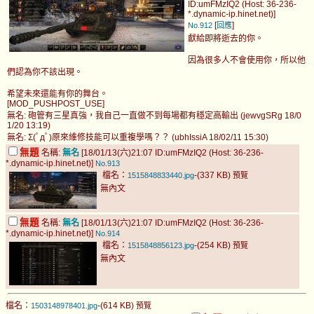
ID:umFMzIQ2 (Host: 36-236-
*.dynamic-ip.hinet.net)]
[
]
No.912
回應
獻給即將逝去的你。
因為很多人不會使用你，所以他
們認為你不該出現。
希望未來還能有你的舞台。
[MOD_PUSHPOST_USE]
無名: 砲管有三星真強，我自己一直做不到每場都有穩定高輸出 (jewvgSRg 18/0
1/20 13:19)
無名: Σ(ﾟдﾟ)原來維修技能可以重複學嗎？？ (ubhIssiA 18/02/11 15:30)
無題
名稱:
無名
[18/01/13(六)21:07 ID:umFMzIQ2 (Host: 36-236-
*.dynamic-ip.hinet.net)]
No.913
檔名：
-(337 KB)
1515848833440.jpg
預覽
無內文
無題
名稱:
無名
[18/01/13(六)21:07 ID:umFMzIQ2 (Host: 36-236-
*.dynamic-ip.hinet.net)]
No.914
檔名：
-(254 KB)
1515848856123.jpg
預覽
無內文
檔名：
-(614 KB)
1503148978401.jpg
預覽