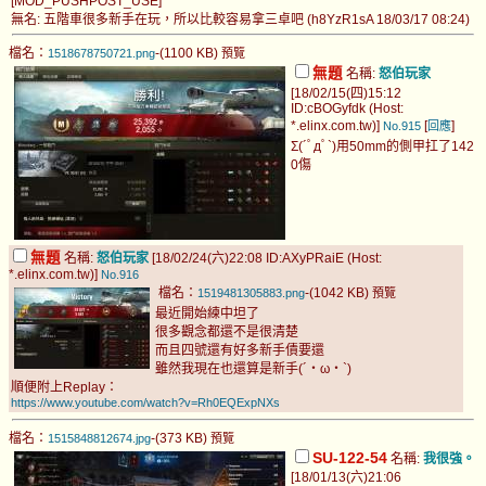
[MOD_PUSHPOST_USE]
無名: 五階車很多新手在玩，所以比較容易拿三卓吧 (h8YzR1sA 18/03/17 08:24)
檔名：
-(1100 KB)
1518678750721.png
預覽
無題
名稱:
怒伯玩家
[18/02/15(四)15:12
ID:cBOGyfdk (Host:
*.elinx.com.tw)]
[
]
No.915
回應
Σ(´ﾟдﾟ`)用50mm的側甲扛了142
0傷
無題
名稱:
怒伯玩家
[18/02/24(六)22:08 ID:AXyPRaiE (Host:
*.elinx.com.tw)]
No.916
檔名：
-(1042 KB)
1519481305883.png
預覽
最近開始練中坦了
很多觀念都還不是很清楚
而且四號還有好多新手債要還
雖然我現在也還算是新手(´・ω・`)
順便附上Replay：
https://www.youtube.com/watch?v=Rh0EQExpNXs
檔名：
-(373 KB)
1515848812674.jpg
預覽
SU-122-54
名稱:
我很強。
[18/01/13(六)21:06