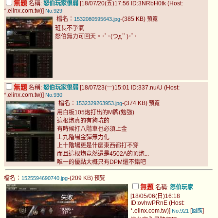
無題
名稱:
怒伯玩家很弱
[18/07/20(五)17:56 ID:3NRbH0tk (Host:
*.elinx.com.tw)]
No.929
檔名：
-(385 KB)
1532080595643.jpg
預覽
班長不爭氣
怒伯無力可回天。･ﾟ･(つд`ﾟ)･ﾟ･
無題
名稱:
怒伯玩家很弱
[18/07/23(一)15:01 ID:337.nu/U (Host:
*.elinx.com.tw)]
No.930
檔名：
-(374 KB)
1532329263953.jpg
預覽
用白板105炮打出的M牌(勉強)
這根炮真的有夠坑的
有時候打八階車也必須上金
上九階場金彈無力化
上十階場更是什麼東西都打不穿
而且這根炮竟然還是4502A的頂炮...
唯一的優點大概只有DPM還不錯吧
檔名：
-(209 KB)
1525594690740.jpg
預覽
無題
名稱:
怒伯玩家
[18/05/06(日)16:18
ID:ovhwPRnE (Host:
*.elinx.com.tw)]
[
]
No.921
回應