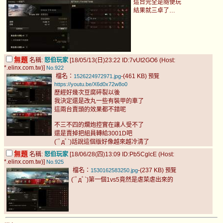
這台完全是隨便玩
結果就三卓了…
無題
名稱:
怒伯玩家
[18/05/13(日)23:22 ID:7vUt2GO6 (Host:
*.elinx.com.tw)]
No.922
檔名：
-(461 KB)
1526224972971.jpg
預覽
https://youtu.be/X6d0x72w8o0
歷經好幾次豆腐碎裂以後
我決定還是改丸一些有裝甲的車了
這兩台賣頭的效果都不錯呢
不三不四的爛炮控實在讓人受不了
還是賣掉把組員轉給3001D吧
(´ﾟдﾟ`)話說這個版好像越來越冷清了
無題
名稱:
怒伯玩家
[18/06/28(四)13:09 ID:Pb5CglcE (Host:
*.elinx.com.tw)]
No.925
檔名：
-(237 KB)
1530162583250.jpg
預覽
(´ﾟдﾟ`)第一個1vs5竟然是虐菜虐出來的