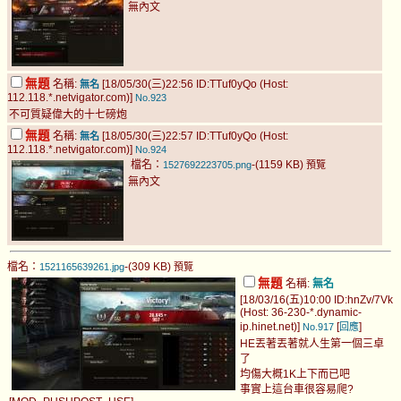
無內文
無題
名稱:
[18/05/30(三)22:56 ID:TTuf0yQo (Host:
無名
112.118.*.netvigator.com)]
No.923
不可質疑偉大的十七磅炮
無題
名稱:
[18/05/30(三)22:57 ID:TTuf0yQo (Host:
無名
112.118.*.netvigator.com)]
No.924
檔名：
-(1159 KB)
1527692223705.png
預覽
無內文
檔名：
-(309 KB)
1521165639261.jpg
預覽
無題
名稱:
無名
[18/03/16(五)10:00 ID:hnZv/7Vk
(Host: 36-230-*.dynamic-
ip.hinet.net)]
[
]
No.917
回應
HE丟著丟著就人生第一個三卓
了
均傷大概1K上下而已吧
事實上這台車很容易爬?