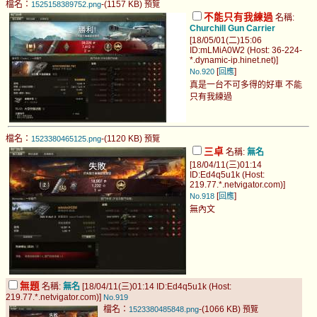
檔名：
-(1157 KB)
1525158389752.png
預覽
不能只有我練過
名稱:
Churchill Gun Carrier
[18/05/01(二)15:06
ID:mLMiA0W2 (Host: 36-224-
*.dynamic-ip.hinet.net)]
[
]
No.920
回應
真是一台不可多得的好車 不能
只有我練過
檔名：
-(1120 KB)
1523380465125.png
預覽
三卓
名稱:
無名
[18/04/11(三)01:14
ID:Ed4q5u1k (Host:
219.77.*.netvigator.com)]
[
]
No.918
回應
無內文
無題
名稱:
無名
[18/04/11(三)01:14 ID:Ed4q5u1k (Host:
219.77.*.netvigator.com)]
No.919
檔名：
-(1066 KB)
1523380485848.png
預覽