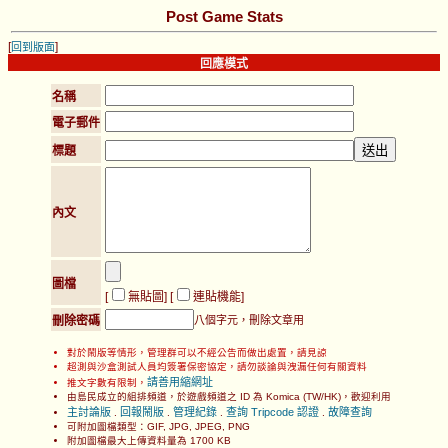
Post Game Stats
[
]
回到版面
回應模式
名稱
電子郵件
標題
內文
圖檔
[
無貼圖
] [
連貼機能
]
刪除密碼
八個字元，刪除文章用
對於鬧版等情形，管理群可以不經公告而做出處置，請見諒
超測與沙盒測試人員均簽署保密協定，請勿談論與洩漏任何有關資料
請善用縮網址
推文字數有限制，
由島民成立的組排頻道，於遊戲頻道之 ID 為 Komica (TW/HK)，歡迎利用
主討論版
回報鬧版
管理紀錄
查詢 Tripcode 認證
故障查詢
.
.
.
.
可附加圖檔類型：GIF, JPG, JPEG, PNG
附加圖檔最大上傳資料量為 1700 KB