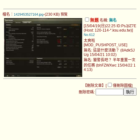
檔名：
-(230 KB)
1429453527164.jpg
預覽
無題
名稱:
無名
[15/04/19(日)22:25 ID:PsJjIZ7E
(Host: 120-114-*.ksu.edu.tw)]
No.612
太爽啦
[MOD_PUSHPOST_USE]
無名: 這是什麼活動？ (8AdkSJ
Ug 15/04/21 10:02)
無名: 獵警長吧？ 半年重置一次
的任務 (bhFZWXwc 15/04/22 1
4:13)
【刪除文章】[
僅刪除圖檔
]
刪除密碼: