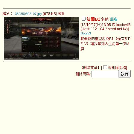
檔名：
-(678 KB)
1382850302107.jpg
預覽
法國B1
名稱:
無名
[13/10/27(日)13:05 ID:kocbwII6
(Host: 112-104-*.seed.net.tw)]
No.253
我最愛的重型坦克B1（僅次於P
Z IV）讓我拿到人生初第一次M
牌
【刪除文章】[
僅刪除圖檔
]
刪除密碼: