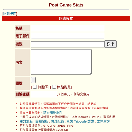
Post Game Stats
[
]
回到版面
回應模式
名稱
電子郵件
標題
內文
圖檔
[
無貼圖
] [
連貼機能
]
刪除密碼
八個字元，刪除文章用
對於鬧版等情形，管理群可以不經公告而做出處置，請見諒
超測與沙盒測試人員均簽署保密協定，請勿談論與洩漏任何有關資料
請善用縮網址
推文字數有限制，
由島民成立的組排頻道，於遊戲頻道之 ID 為 Komica (TW/HK)，歡迎利用
主討論版
回報鬧版
管理紀錄
查詢 Tripcode 認證
故障查詢
.
.
.
.
可附加圖檔類型：GIF, JPG, JPEG, PNG
附加圖檔最大上傳資料量為 1700 KB