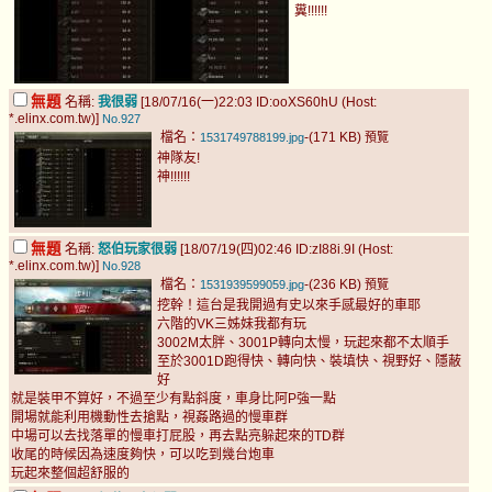
糞!!!!!!
無題
名稱:
我很弱
[18/07/16(一)22:03 ID:ooXS60hU (Host:
*.elinx.com.tw)]
No.927
檔名：
-(171 KB)
1531749788199.jpg
預覽
神隊友!
神!!!!!!
無題
名稱:
怒伯玩家很弱
[18/07/19(四)02:46 ID:zI88i.9I (Host:
*.elinx.com.tw)]
No.928
檔名：
-(236 KB)
1531939599059.jpg
預覽
挖幹！這台是我開過有史以來手感最好的車耶
六階的VK三姊妹我都有玩
3002M太胖、3001P轉向太慢，玩起來都不太順手
至於3001D跑得快、轉向快、裝填快、視野好、隱蔽
好
就是裝甲不算好，不過至少有點斜度，車身比阿P強一點
開場就能利用機動性去搶點，視姦路過的慢車群
中場可以去找落單的慢車打屁股，再去點亮躲起來的TD群
收尾的時候因為速度夠快，可以吃到幾台炮車
玩起來整個超舒服的