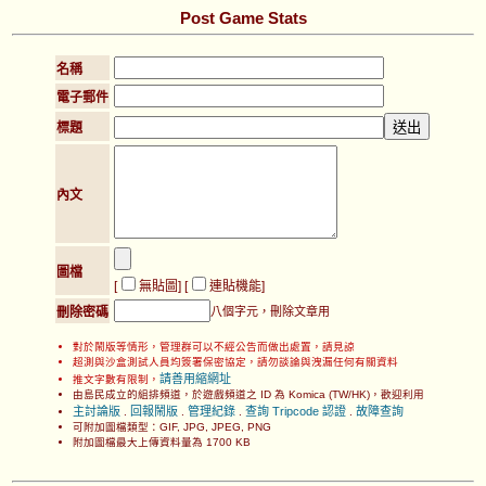
Post Game Stats
名稱
電子郵件
標題
內文
圖檔
[
無貼圖
] [
連貼機能
]
刪除密碼
八個字元，刪除文章用
對於鬧版等情形，管理群可以不經公告而做出處置，請見諒
超測與沙盒測試人員均簽署保密協定，請勿談論與洩漏任何有關資料
請善用縮網址
推文字數有限制，
由島民成立的組排頻道，於遊戲頻道之 ID 為 Komica (TW/HK)，歡迎利用
主討論版
回報鬧版
管理紀錄
查詢 Tripcode 認證
故障查詢
.
.
.
.
可附加圖檔類型：GIF, JPG, JPEG, PNG
附加圖檔最大上傳資料量為 1700 KB