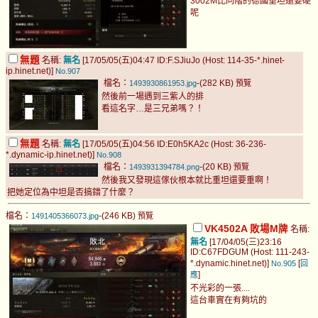
3002M比同階的德國重坦還要硬
呢
無題
名稱:
無名
[17/05/05(五)04:47 ID:F.SJiuJo (Host: 114-35-*.hinet-
ip.hinet.net)]
No.907
檔名：
-(282 KB)
1493930861953.jpg
預覽
然後前一場遇到三紫人的排
看這名字…是三兄弟嗎？！
無題
名稱:
無名
[17/05/05(五)04:56 ID:E0h5KA2c (Host: 36-236-
*.dynamic-ip.hinet.net)]
No.908
檔名：
-(20 KB)
1493931394784.png
預覽
然後我又發現這傢伙根本就比重坦還要重啊！
把她定位為中坦是否搞錯了什麼？
檔名：
-(246 KB)
1491405366073.jpg
預覽
VK4502A 敗場M牌
名稱:
無名
[17/04/05(三)23:16
ID:C67FDGUM (Host: 111-243-
*.dynamic.hinet.net)]
[
No.905
回
]
應
不光彩的一張....
這台車實在有夠坑的