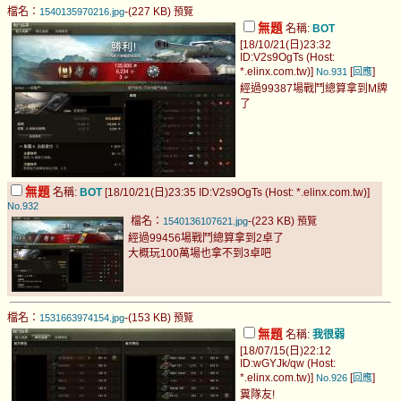
檔名：
-(227 KB)
1540135970216.jpg
預覽
無題
名稱:
BOT
[18/10/21(日)23:32
ID:V2s9OgTs (Host:
*.elinx.com.tw)]
[
]
No.931
回應
經過99387場戰鬥總算拿到M牌
了
無題
名稱:
BOT
[18/10/21(日)23:35 ID:V2s9OgTs (Host: *.elinx.com.tw)]
No.932
檔名：
-(223 KB)
1540136107621.jpg
預覽
經過99456場戰鬥總算拿到2卓了
大概玩100萬場也拿不到3卓吧
檔名：
-(153 KB)
1531663974154.jpg
預覽
無題
名稱:
我很弱
[18/07/15(日)22:12
ID:wGYJk/qw (Host:
*.elinx.com.tw)]
[
]
No.926
回應
糞隊友!