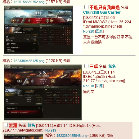
檔名：
-(1157 KB)
1525158389752.png
預覽
不能只有我練過
名稱:
Churchill Gun Carrier
[18/05/01(二)15:06
ID:mLMiA0W2 (Host: 36-224-
*.dynamic-ip.hinet.net)]
[
]
No.920
回應
真是一台不可多得的好車 不能
只有我練過
檔名：
-(1120 KB)
1523380465125.png
預覽
三卓
名稱:
無名
[18/04/11(三)01:14
ID:Ed4q5u1k (Host:
219.77.*.netvigator.com)]
[
]
No.918
回應
無內文
無題
名稱:
無名
[18/04/11(三)01:14 ID:Ed4q5u1k (Host:
219.77.*.netvigator.com)]
No.919
檔名：
-(1066 KB)
1523380485848.png
預覽