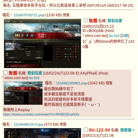
[MOD_PUSHPOST_USE]
無名: 五階車很多新手在玩，所以比較容易拿三卓吧 (h8YzR1sA 18/03/17 08:24)
檔名：
-(1100 KB)
1518678750721.png
預覽
無題
名稱:
怒伯玩家
[18/02/15(四)15:12
ID:cBOGyfdk (Host:
*.elinx.com.tw)]
[
]
No.915
回應
Σ(´ﾟдﾟ`)用50mm的側甲扛了142
0傷
無題
名稱:
怒伯玩家
[18/02/24(六)22:08 ID:AXyPRaiE (Host:
*.elinx.com.tw)]
No.916
檔名：
-(1042 KB)
1519481305883.png
預覽
最近開始練中坦了
很多觀念都還不是很清楚
而且四號還有好多新手債要還
雖然我現在也還算是新手(´・ω・`)
順便附上Replay：
https://www.youtube.com/watch?v=Rh0EQExpNXs
檔名：
-(373 KB)
1515848812674.jpg
預覽
SU-122-54
名稱:
我很強。
[18/01/13(六)21:06