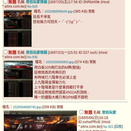
無題
名稱:
怒伯玩家很弱
[18/07/20(五)17:56 ID:3NRbH0tk (Host:
*.elinx.com.tw)]
No.929
檔名：
-(385 KB)
1532080595643.jpg
預覽
班長不爭氣
怒伯無力可回天。･ﾟ･(つд`ﾟ)･ﾟ･
無題
名稱:
怒伯玩家很弱
[18/07/23(一)15:01 ID:337.nu/U (Host:
*.elinx.com.tw)]
No.930
檔名：
-(374 KB)
1532329263953.jpg
預覽
用白板105炮打出的M牌(勉強)
這根炮真的有夠坑的
有時候打八階車也必須上金
上九階場金彈無力化
上十階場更是什麼東西都打不穿
而且這根炮竟然還是4502A的頂炮...
唯一的優點大概只有DPM還不錯吧
檔名：
-(209 KB)
1525594690740.jpg
預覽
無題
名稱:
怒伯玩家
[18/05/06(日)16:18
ID:ovhwPRnE (Host:
*.elinx.com.tw)]
[
]
No.921
回應