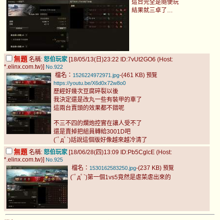
這台完全是隨便玩
結果就三卓了…
無題
名稱:
怒伯玩家
[18/05/13(日)23:22 ID:7vUt2GO6 (Host:
*.elinx.com.tw)]
No.922
檔名：
-(461 KB)
1526224972971.jpg
預覽
https://youtu.be/X6d0x72w8o0
歷經好幾次豆腐碎裂以後
我決定還是改丸一些有裝甲的車了
這兩台賣頭的效果都不錯呢
不三不四的爛炮控實在讓人受不了
還是賣掉把組員轉給3001D吧
(´ﾟдﾟ`)話說這個版好像越來越冷清了
無題
名稱:
怒伯玩家
[18/06/28(四)13:09 ID:Pb5CglcE (Host:
*.elinx.com.tw)]
No.925
檔名：
-(237 KB)
1530162583250.jpg
預覽
(´ﾟдﾟ`)第一個1vs5竟然是虐菜虐出來的