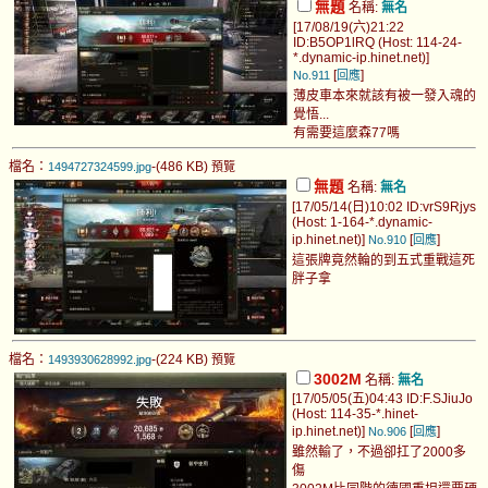
無題
名稱:
無名
[17/08/19(六)21:22
ID:B5OP1lRQ (Host: 114-24-
*.dynamic-ip.hinet.net)]
[
]
No.911
回應
薄皮車本來就該有被一發入魂的
覺悟...
有需要這麼森77嗎
檔名：
-(486 KB)
1494727324599.jpg
預覽
無題
名稱:
無名
[17/05/14(日)10:02 ID:vrS9Rjys
(Host: 1-164-*.dynamic-
ip.hinet.net)]
[
]
No.910
回應
這張牌竟然輪的到五式重戰這死
胖子拿
檔名：
-(224 KB)
1493930628992.jpg
預覽
3002M
名稱:
無名
[17/05/05(五)04:43 ID:F.SJiuJo
(Host: 114-35-*.hinet-
ip.hinet.net)]
[
]
No.906
回應
雖然輸了，不過卻扛了2000多
傷