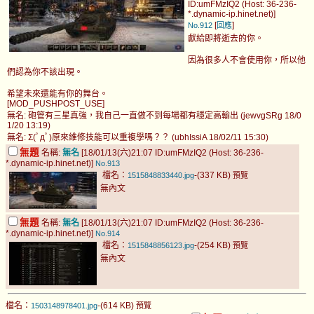
ID:umFMzIQ2 (Host: 36-236-
*.dynamic-ip.hinet.net)]
[
]
No.912
回應
獻給即將逝去的你。
因為很多人不會使用你，所以他
們認為你不該出現。
希望未來還能有你的舞台。
[MOD_PUSHPOST_USE]
無名: 砲管有三星真強，我自己一直做不到每場都有穩定高輸出 (jewvgSRg 18/0
1/20 13:19)
無名: Σ(ﾟдﾟ)原來維修技能可以重複學嗎？？ (ubhIssiA 18/02/11 15:30)
無題
名稱:
無名
[18/01/13(六)21:07 ID:umFMzIQ2 (Host: 36-236-
*.dynamic-ip.hinet.net)]
No.913
檔名：
-(337 KB)
1515848833440.jpg
預覽
無內文
無題
名稱:
無名
[18/01/13(六)21:07 ID:umFMzIQ2 (Host: 36-236-
*.dynamic-ip.hinet.net)]
No.914
檔名：
-(254 KB)
1515848856123.jpg
預覽
無內文
檔名：
-(614 KB)
1503148978401.jpg
預覽