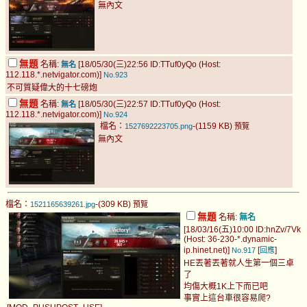
無內文
無題
名稱:
[18/05/30(三)22:56 ID:TTuf0yQo (Host:
無名
112.118.*.netvigator.com)]
No.923
不可質疑偉大的十七磅炮
無題
名稱:
[18/05/30(三)22:57 ID:TTuf0yQo (Host:
無名
112.118.*.netvigator.com)]
No.924
檔名：
-(1159 KB)
1527692223705.png
預覽
無內文
檔名：
-(309 KB)
1521165639261.jpg
預覽
無題
名稱:
無名
[18/03/16(五)10:00 ID:hnZv/7Vk
(Host: 36-230-*.dynamic-
ip.hinet.net)]
[
]
No.917
回應
HE丟著丟著就人生第一個三卓
了
均傷大概1K上下而已吧
事實上這台車很容易爬?