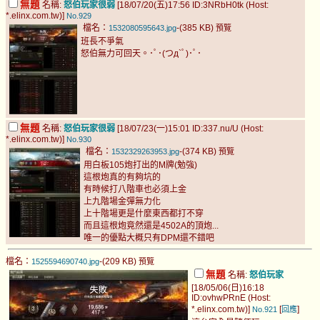
無題
名稱:
怒伯玩家很弱
[18/07/20(五)17:56 ID:3NRbH0tk (Host:
*.elinx.com.tw)]
No.929
檔名：
-(385 KB)
1532080595643.jpg
預覽
班長不爭氣
怒伯無力可回天。･ﾟ･(つд`ﾟ)･ﾟ･
無題
名稱:
怒伯玩家很弱
[18/07/23(一)15:01 ID:337.nu/U (Host:
*.elinx.com.tw)]
No.930
檔名：
-(374 KB)
1532329263953.jpg
預覽
用白板105炮打出的M牌(勉強)
這根炮真的有夠坑的
有時候打八階車也必須上金
上九階場金彈無力化
上十階場更是什麼東西都打不穿
而且這根炮竟然還是4502A的頂炮...
唯一的優點大概只有DPM還不錯吧
檔名：
-(209 KB)
1525594690740.jpg
預覽
無題
名稱:
怒伯玩家
[18/05/06(日)16:18
ID:ovhwPRnE (Host:
*.elinx.com.tw)]
[
]
No.921
回應