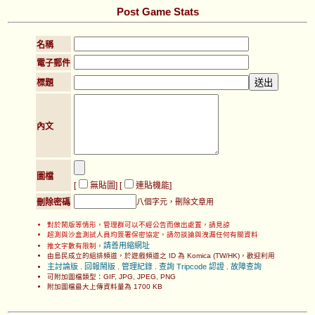
Post Game Stats
名稱
電子郵件
標題
內文
圖檔
[
無貼圖
] [
連貼機能
]
刪除密碼
八個字元，刪除文章用
對於鬧版等情形，管理群可以不經公告而做出處置，請見諒
超測與沙盒測試人員均簽署保密協定，請勿談論與洩漏任何有關資料
請善用縮網址
推文字數有限制，
由島民成立的組排頻道，於遊戲頻道之 ID 為 Komica (TW/HK)，歡迎利用
主討論版
回報鬧版
管理紀錄
查詢 Tripcode 認證
故障查詢
.
.
.
.
可附加圖檔類型：GIF, JPG, JPEG, PNG
附加圖檔最大上傳資料量為 1700 KB