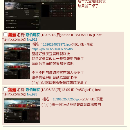
這台完全是隨便玩
結果就三卓了…
無題
名稱:
怒伯玩家
[18/05/13(日)23:22 ID:7vUt2GO6 (Host:
*.elinx.com.tw)]
No.922
檔名：
-(461 KB)
1526224972971.jpg
預覽
https://youtu.be/X6d0x72w8o0
歷經好幾次豆腐碎裂以後
我決定還是改丸一些有裝甲的車了
這兩台賣頭的效果都不錯呢
不三不四的爛炮控實在讓人受不了
還是賣掉把組員轉給3001D吧
(´ﾟдﾟ`)話說這個版好像越來越冷清了
無題
名稱:
怒伯玩家
[18/06/28(四)13:09 ID:Pb5CglcE (Host:
*.elinx.com.tw)]
No.925
檔名：
-(237 KB)
1530162583250.jpg
預覽
(´ﾟдﾟ`)第一個1vs5竟然是虐菜虐出來的