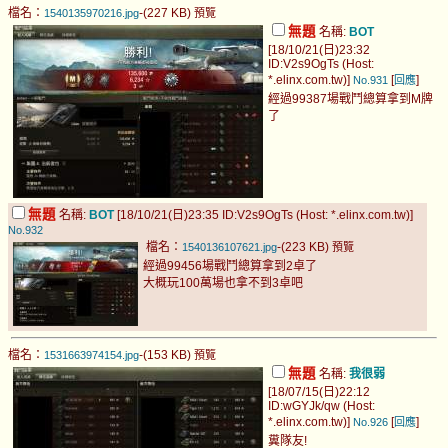
檔名：
-(227 KB)
1540135970216.jpg
預覽
無題
名稱:
BOT
[18/10/21(日)23:32
ID:V2s9OgTs (Host:
*.elinx.com.tw)]
[
]
No.931
回應
經過99387場戰鬥總算拿到M牌
了
無題
名稱:
BOT
[18/10/21(日)23:35 ID:V2s9OgTs (Host: *.elinx.com.tw)]
No.932
檔名：
-(223 KB)
1540136107621.jpg
預覽
經過99456場戰鬥總算拿到2卓了
大概玩100萬場也拿不到3卓吧
檔名：
-(153 KB)
1531663974154.jpg
預覽
無題
名稱:
我很弱
[18/07/15(日)22:12
ID:wGYJk/qw (Host:
*.elinx.com.tw)]
[
]
No.926
回應
糞隊友!