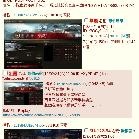
[MOD_PUSHPOST_USE]
無名: 五階車很多新手在玩，所以比較容易拿三卓吧 (h8YzR1sA 18/03/17 08:24)
檔名：
-(1100 KB)
1518678750721.png
預覽
無題
名稱:
怒伯玩家
[18/02/15(四)15:12
ID:cBOGyfdk (Host:
*.elinx.com.tw)]
[
]
No.915
回應
Σ(´ﾟдﾟ`)用50mm的側甲扛了142
0傷
無題
名稱:
怒伯玩家
[18/02/24(六)22:08 ID:AXyPRaiE (Host:
*.elinx.com.tw)]
No.916
檔名：
-(1042 KB)
1519481305883.png
預覽
最近開始練中坦了
很多觀念都還不是很清楚
而且四號還有好多新手債要還
雖然我現在也還算是新手(´・ω・`)
順便附上Replay：
https://www.youtube.com/watch?v=Rh0EQExpNXs
檔名：
-(373 KB)
1515848812674.jpg
預覽
SU-122-54
名稱:
我很強。
[18/01/13(六)21:06