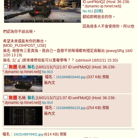
ID:umFMzIQ2 (Host: 36-236-
*.dynamic-ip.hinet.net)]
[
]
No.912
回應
獻給即將逝去的你。
因為很多人不會使用你，所以他
們認為你不該出現。
希望未來還能有你的舞台。
[MOD_PUSHPOST_USE]
無名: 砲管有三星真強，我自己一直做不到每場都有穩定高輸出 (jewvgSRg 18/0
1/20 13:19)
無名: Σ(ﾟдﾟ)原來維修技能可以重複學嗎？？ (ubhIssiA 18/02/11 15:30)
無題
名稱:
無名
[18/01/13(六)21:07 ID:umFMzIQ2 (Host: 36-236-
*.dynamic-ip.hinet.net)]
No.913
檔名：
-(337 KB)
1515848833440.jpg
預覽
無內文
無題
名稱:
無名
[18/01/13(六)21:07 ID:umFMzIQ2 (Host: 36-236-
*.dynamic-ip.hinet.net)]
No.914
檔名：
-(254 KB)
1515848856123.jpg
預覽
無內文
檔名：
-(614 KB)
1503148978401.jpg
預覽