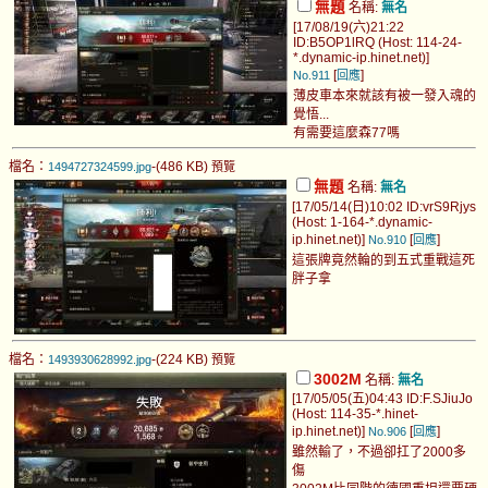
無題
名稱:
無名
[17/08/19(六)21:22
ID:B5OP1lRQ (Host: 114-24-
*.dynamic-ip.hinet.net)]
[
]
No.911
回應
薄皮車本來就該有被一發入魂的
覺悟...
有需要這麼森77嗎
檔名：
-(486 KB)
1494727324599.jpg
預覽
無題
名稱:
無名
[17/05/14(日)10:02 ID:vrS9Rjys
(Host: 1-164-*.dynamic-
ip.hinet.net)]
[
]
No.910
回應
這張牌竟然輪的到五式重戰這死
胖子拿
檔名：
-(224 KB)
1493930628992.jpg
預覽
3002M
名稱:
無名
[17/05/05(五)04:43 ID:F.SJiuJo
(Host: 114-35-*.hinet-
ip.hinet.net)]
[
]
No.906
回應
雖然輸了，不過卻扛了2000多
傷