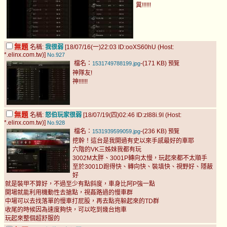
糞!!!!!!
無題
名稱:
我很弱
[18/07/16(一)22:03 ID:ooXS60hU (Host:
*.elinx.com.tw)]
No.927
檔名：
-(171 KB)
1531749788199.jpg
預覽
神隊友!
神!!!!!!
無題
名稱:
怒伯玩家很弱
[18/07/19(四)02:46 ID:zI88i.9I (Host:
*.elinx.com.tw)]
No.928
檔名：
-(236 KB)
1531939599059.jpg
預覽
挖幹！這台是我開過有史以來手感最好的車耶
六階的VK三姊妹我都有玩
3002M太胖、3001P轉向太慢，玩起來都不太順手
至於3001D跑得快、轉向快、裝填快、視野好、隱蔽
好
就是裝甲不算好，不過至少有點斜度，車身比阿P強一點
開場就能利用機動性去搶點，視姦路過的慢車群
中場可以去找落單的慢車打屁股，再去點亮躲起來的TD群
收尾的時候因為速度夠快，可以吃到幾台炮車
玩起來整個超舒服的