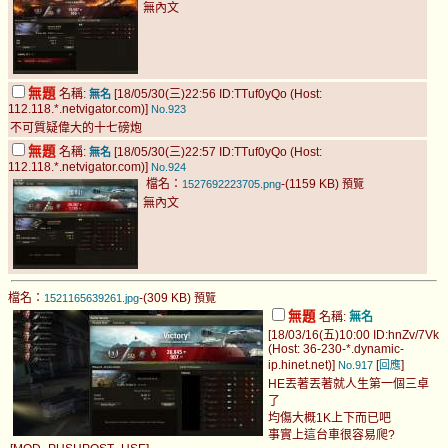
無內文
無題
名稱:
[18/05/30(三)22:56 ID:TTuf0yQo (Host:
無名
112.118.*.netvigator.com)]
No.923
不可質疑偉大的十七磅炮
無題
名稱:
[18/05/30(三)22:57 ID:TTuf0yQo (Host:
無名
112.118.*.netvigator.com)]
No.924
檔名：
-(1159 KB)
1527692223705.png
預覽
無內文
檔名：
-(309 KB)
1521165639261.jpg
預覽
無題
名稱:
無名
[18/03/16(五)10:00 ID:hnZv/7Vk
(Host: 36-230-*.dynamic-
ip.hinet.net)]
[
]
No.917
回應
HE丟著丟著就人生第一個三卓
了
均傷大概1K上下而已吧
事實上這台車很容易爬?