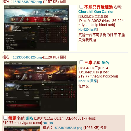
檔名：
-(1157 KB)
1525158389752.png
預覽
不能只有我練過
名稱:
Churchill Gun Carrier
[18/05/01(二)15:06
ID:mLMiA0W2 (Host: 36-224-
*.dynamic-ip.hinet.net)]
[
]
No.920
回應
真是一台不可多得的好車 不能
只有我練過
檔名：
-(1120 KB)
1523380465125.png
預覽
三卓
名稱:
無名
[18/04/11(三)01:14
ID:Ed4q5u1k (Host:
219.77.*.netvigator.com)]
[
]
No.918
回應
無內文
無題
名稱:
無名
[18/04/11(三)01:14 ID:Ed4q5u1k (Host:
219.77.*.netvigator.com)]
No.919
檔名：
-(1066 KB)
1523380485848.png
預覽