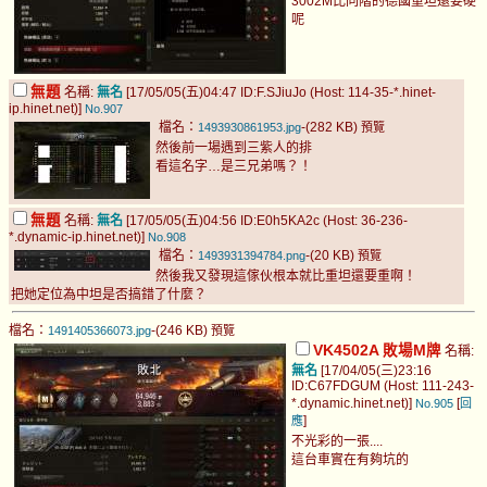
3002M比同階的德國重坦還要硬
呢
無題
名稱:
無名
[17/05/05(五)04:47 ID:F.SJiuJo (Host: 114-35-*.hinet-
ip.hinet.net)]
No.907
檔名：
-(282 KB)
1493930861953.jpg
預覽
然後前一場遇到三紫人的排
看這名字…是三兄弟嗎？！
無題
名稱:
無名
[17/05/05(五)04:56 ID:E0h5KA2c (Host: 36-236-
*.dynamic-ip.hinet.net)]
No.908
檔名：
-(20 KB)
1493931394784.png
預覽
然後我又發現這傢伙根本就比重坦還要重啊！
把她定位為中坦是否搞錯了什麼？
檔名：
-(246 KB)
1491405366073.jpg
預覽
VK4502A 敗場M牌
名稱:
無名
[17/04/05(三)23:16
ID:C67FDGUM (Host: 111-243-
*.dynamic.hinet.net)]
[
No.905
回
]
應
不光彩的一張....
這台車實在有夠坑的