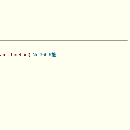
mic.hinet.net)]
No.366
6推