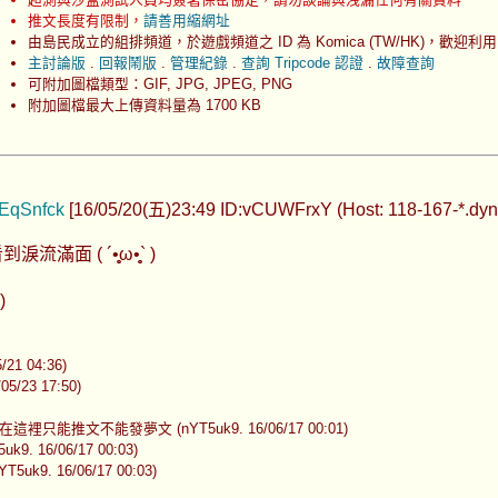
推文長度有限制，
請善用縮網址
由島民成立的組排頻道，於遊戲頻道之 ID 為 Komica (TW/HK)，歡迎利用
主討論版
.
回報鬧版
.
管理紀錄
.
查詢 Tripcode 認證
.
故障查詢
可附加圖檔類型：GIF, JPG, JPEG, PNG
附加圖檔最大上傳資料量為 1700 KB
EqSnfck
[16/05/20(五)23:49 ID:vCUWFrxY (Host: 118-167-*.dyna
 ´•̥̥̥ω•̥̥̥` )
)
21 04:36)
5/23 17:50)
裡只能推文不能發夢文 (nYT5uk9. 16/06/17 00:01)
16/06/17 00:03)
. 16/06/17 00:03)