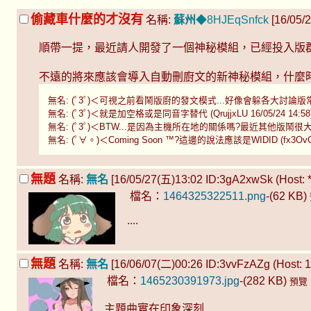
偷藏車什麼的才沒有
名稱:
蘇州
◆8HJEqSnfck
[16/05/2
順帶一提，最近請人開發了一個神秘模組，已經投入版群
不遠的將來應該會導入自動刪廚文的新神秘模組，什麼時候？C
無名: (ﾟ3ﾟ)＜可視之前看鬧版廚的發文模式...好像會躲各大討論版常見的自動掃
無名: (ﾟ3ﾟ)＜就是加空格或是同音字替代 (QrujjxLU 16/05/24 14:58
無名: (ﾟ3ﾟ)＜BTW...是因為主機所在地的關係嗎?最近其他版鬧很大的聲優廚
無名: (ﾟ∀。)＜Coming Soon ™?這邊的說法應該是WIDID (fx3OvGa. 
無題
名稱:
無名
[16/05/27(五)13:02 ID:3gA2xwSk (Host: *
檔名：
1464325322511.png
-(62 KB)
....
無題
名稱:
無名
[16/06/07(二)00:26 ID:3vvFzAZg (Host: 1
檔名：
1465230391973.jpg
-(282 KB)
預覽
主題曲實在印象深刻