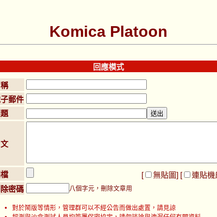
Komica Platoon
回應模式
名稱
電子郵件
標題
內文
圖檔
[
無貼圖
] [
連貼機
八個字元，刪除文章用
刪除密碼
對於鬧版等情形，管理群可以不經公告而做出處置，請見諒
超測與沙盒測試人員均簽署保密協定，請勿談論與洩漏任何有關資料