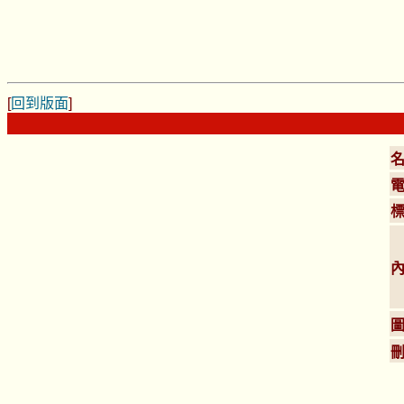
[
回到版面
]