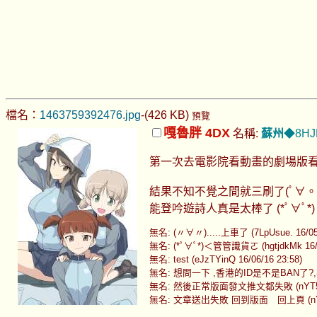
檔名：
1463759392476.jpg
-(426 KB)
預覽
嘎魯胖 4DX
名稱:
蘇州
◆8HJ
第一次去電影院看動畫的劇場版看到淚流滿面 (
結果不知不覺之間就三刷了(ﾟ∀。
能登吟遊詩人真是太棒了 (*ﾟ∀ﾟ*)
無名: (〃∀〃).....上車了 (7LpUsue. 16/05/
無名: (*ﾟ∀ﾟ*)＜管管識貨ㄛ (hgtjdkMk 16/0
無名: test (eJzTYinQ 16/06/16 23:58)
無名: 想問一下 ,香港的ID是不是BAN了?,在這
無名: 然後正常版面發文推文都失敗 (nYT5uk9. 
無名: 文章送出失敗 回到版面 回上頁 (nYT5uk9