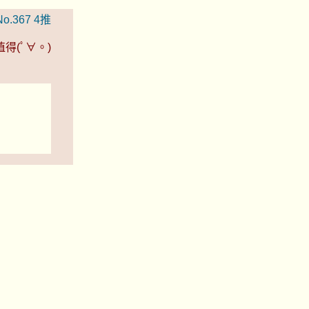
No.367
4推
(ﾟ∀。)