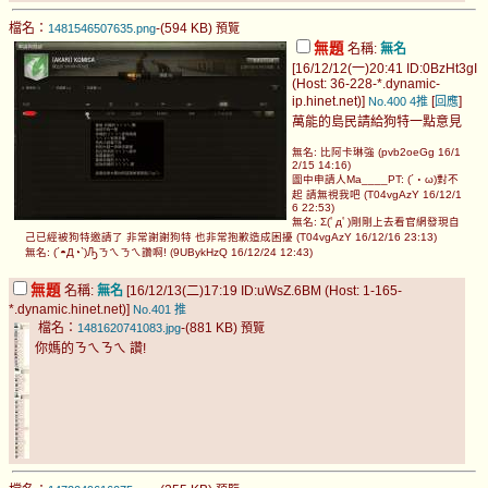
檔名：
-(594 KB)
1481546507635.png
預覽
無題
名稱:
無名
[16/12/12(一)20:41 ID:0BzHt3gI
(Host: 36-228-*.dynamic-
ip.hinet.net)]
[
]
No.400
4推
回應
萬能的島民請給狗特一點意見
無名: 比阿卡琳強 (pvb2oeGg 16/1
2/15 14:16)
圖中申請人Ma____PT: (´・ω)對不
起 請無視我吧 (T04vgAzY 16/12/1
6 22:53)
無名: Σ(ﾟдﾟ)剛剛上去看官網發現自
己已經被狗特邀請了 非常謝謝狗特 也非常抱歉造成困擾 (T04vgAzY 16/12/16 23:13)
無名: (´◓Д◔`)Ԡㄋㄟㄋㄟ讚啊! (9UBykHzQ 16/12/24 12:43)
無題
名稱:
無名
[16/12/13(二)17:19 ID:uWsZ.6BM (Host: 1-165-
*.dynamic.hinet.net)]
No.401
推
檔名：
-(881 KB)
1481620741083.jpg
預覽
你媽的ㄋㄟㄋㄟ 讚!