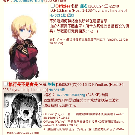
檔名：
-(255 KB)
1472049616075.png
預覽
Offizier
名稱:
無名
[16/08/24(三)22:40
ID:H1S.BznE (Host: 1-163-*.dynamic.hinet.net)]
[
]
No.383
1推
回應
不知道如何聯絡會長所以在這留言惹
由於人窮買不起金車，所今去其他公會當戰役的傭
兵，等戰役打完再回家(・ω・)
無名: (ﾟ∀。)等這場仗打完我就要回老家了 (oinJfPt. 16/08/
26 03:06)
執行長不是會長
名稱:
狗特
[16/08/27(六)00:16 ID:KYmdt.es (Host: 36-
228-*.dynamic-ip.hinet.net)]
No.384
4推
檔名：
-(246 KB)
1472228167500.png
預覽
原本想說九月初要調降送金門檻然後送第二波的,
你這樣叫我怎麼半-w-
Offizier: (*´д`)っ゛恩......照送吧XD臉黑拿不到哭哭喔 (.wehrc
8k 16/08/27 19:52)
Offizier: (*´д`)っ゛不然我回去好像也沒差XD反正朋友找der (.
wehrc8k 16/08/27 20:02)
A: 最近經常開場被自走一炮帶走, 沒什麼動力開來玩了 (WDu
sv8bA 16/09/14 23:58)