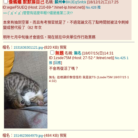
像螞蟻 默默揍自己
名稱:
蘇州
◆8HJEqSnfck
[18/12/12(三)17:25
ID:wgwF5UEQ (Host: 210-69-*.hinet-ip.hinet.net)]
No.428
推
>> (ﾟдﾟ≡ﾟдﾟ)管管有這麼年輕!?還是進第二次!?
本來有抽到空軍，而且有考預官就是了，不過寫論文花了點時間就被法令刷掉
變成替代役了（82 年次
明年七月中旬後才會退伍，現在就在中央單位作行政業務
檔名：
-(820 KB)
1531636301121.jpg
預覽
無題
名稱:
無名
[18/07/15(日)14:31
ID:1zsde75M (Host: 27-52-*.fetnet.net)]
No.425
1
[
]
推
回應
不會再復活了嗎？
無名: 這樣講好像怪怪的 我是說TS (1zsde75M 18/07/15 1
4:32)
檔名：
-(484 KB)
1514623664979.jpg
預覽