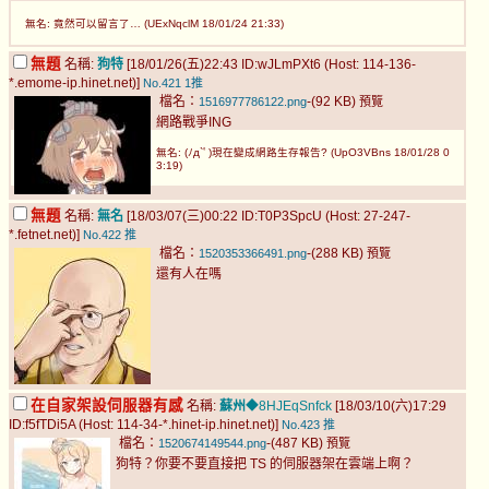
無名: 竟然可以留言了… (UExNqclM 18/01/24 21:33)
無題
名稱:
狗特
[18/01/26(五)22:43 ID:wJLmPXt6 (Host: 114-136-
*.emome-ip.hinet.net)]
No.421
1推
檔名：
-(92 KB)
1516977786122.png
預覽
網路戰爭ING
無名: (ﾉд`ﾟ)現在變成網路生存報告? (UpO3VBns 18/01/28 0
3:19)
無題
名稱:
無名
[18/03/07(三)00:22 ID:T0P3SpcU (Host: 27-247-
*.fetnet.net)]
No.422
推
檔名：
-(288 KB)
1520353366491.png
預覽
還有人在嗎
在自家架設伺服器有感
名稱:
蘇州
◆8HJEqSnfck
[18/03/10(六)17:29
ID:f5fTDi5A (Host: 114-34-*.hinet-ip.hinet.net)]
No.423
推
檔名：
-(487 KB)
1520674149544.png
預覽
狗特？你要不要直接把 TS 的伺服器架在雲端上啊？