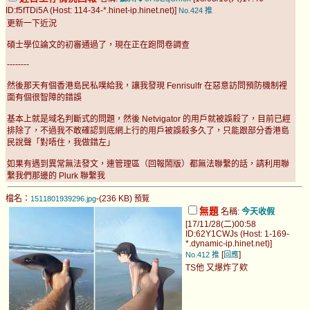
ID:f5fTDi5A (Host: 114-34-*.hinet-ip.hinet.net)]
No.424
推
更新一下近況
碩士學位論文的初審通過了，現在正在跑問卷調查
--------
然後那天有個香港島民私噗給我，讓我發現 Fenrisulfr 在惡意訪問預防機制裡
面有個很智障的錯誤
基本上就是域名判斷式的問題，然後 Netvigator 的用戶就被誤殺了，目前已經
排除了，不過我不敢確認到底網上行的用戶被誤殺多久了，只能跟部分香港島
民說聲「對唔住，我做錯左」
如果有遇到異常無法發文，連管理區（回報鬧版）都無法聯繫的話，請利用聯
繫我們那邊的 Plurk 聯繫我
檔名：
-(236 KB)
1511801939296.jpg
預覽
無題
名稱:
今天收假
[17/11/28(二)00:58
ID:62Y1CWJs (Host: 1-169-
*.dynamic-ip.hinet.net)]
[
]
No.412
推
回應
TS他 又爆炸了欸