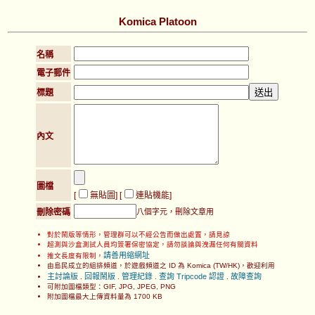
Komica Platoon
名稱
電子郵件
標題
內文
圖檔
[
無貼圖
] [
連貼機能
]
刪除密碼
八個字元，刪除文章用
對於鬧版等情形，管理群可以不經公告而做出處置，請見諒
超測與沙盒測試人員均簽署保密協定，請勿談論與洩漏任何有關資料
請善用縮網址
推文長度有限制，
由島民成立的組排頻道，於遊戲頻道之 ID 為 Komica (TW/HK)，歡迎利用
主討論版
回報鬧版
管理紀錄
查詢 Tripcode 認證
故障查詢
.
.
.
.
可附加圖檔類型：GIF, JPG, JPEG, PNG
附加圖檔最大上傳資料量為 1700 KB