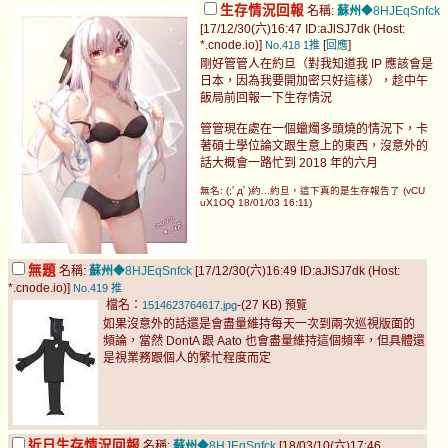
生存情況回報
名稱:
蘇州
◆8HJEqSnfck
[17/12/30(六)16:47 ID:aJlSJ7dk (Host:
*.cnode.io)]
[
]
No.418
1推
回應
剛好管管人在約旦（對我知道我 IP 應該會是
日本，因為我要開加密只好這樣），趁中午
飯局前回報一下生存情況
管管現在處在一個蠟燭多頭燒的情況下，卡
著碩士學位論文跟生意上的東西，沒意外的
話大概會一路忙到 2018 年的六月
無名: (;ﾟдﾟ)約...約旦，這下真的是生存報告了 (vCU
uX1OQ 18/01/03 16:11)
無題
名稱:
蘇州
◆8HJEqSnfck
[17/12/30(六)16:49 ID:aJlSJ7dk (Host:
*.cnode.io)]
No.419
推
檔名：
-(27 KB)
1514623764617.jpg
預覽
如果沒意外的話還是會盡量維持每天一次到兩次巡視版面的
頻論，當然 DontA 跟 Aato 也會盡量維持這個頻率，但具體還
是視業務跟個人的繁忙程度而定
近日生存情況回報
名稱:
蘇州
◆8HJEqSnfck
[18/03/10(六)17:46