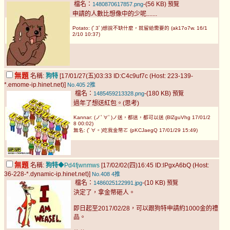
檔名：
-(56 KB)
1480870617857.png
預覽
申請的人數比想像中的少呢.......
Potato: (ﾟ3ﾟ)想說不缺什麼，就留給需要的 (ak17o7w. 16/1
2/10 10:37)
無題
名稱:
狗特
[17/01/27(五)03:33 ID:C4c9uf7c (Host: 223-139-
*.emome-ip.hinet.net)]
No.405
2推
檔名：
-(180 KB)
1485459213328.png
預覽
過年了想送紅包。(思考)
Kannar: (ノﾟ∀ﾟ)ノ送，都送，都可以送 (BlZguVhg 17/01/2
8 00:02)
無名: (ﾟ∀。)吃我金幣ㄛ (pKCJaegQ 17/01/29 15:49)
無題
名稱:
狗特
◆Pd4fjwnmws
[17/02/02(四)16:45 ID:lPgxA6bQ (Host:
36-228-*.dynamic-ip.hinet.net)]
No.408
4推
檔名：
-(10 KB)
1486025122991.jpg
預覽
決定了，拿金幣砸人。
即日起至2017/02/28，可以跟狗特申請約1000金的禮
品。