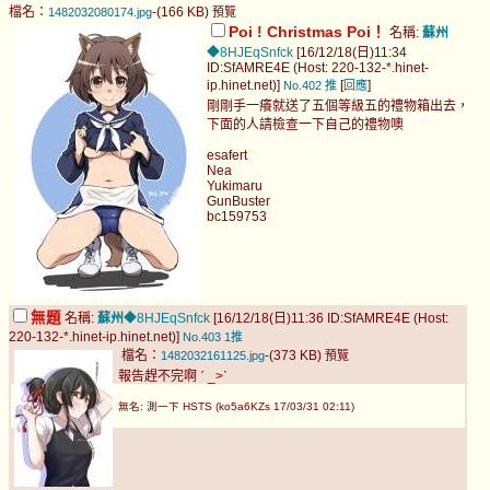
檔名：
-(166 KB)
1482032080174.jpg
預覽
Poi ! Christmas Poi！
名稱:
蘇州
◆8HJEqSnfck
[16/12/18(日)11:34
ID:SfAMRE4E (Host: 220-132-*.hinet-
ip.hinet.net)]
[
]
No.402
推
回應
剛剛手一癢就送了五個等級五的禮物箱出去，
下面的人請檢查一下自己的禮物噢
esafert
Nea
Yukimaru
GunBuster
bc159753
無題
名稱:
蘇州
◆8HJEqSnfck
[16/12/18(日)11:36 ID:SfAMRE4E (Host:
220-132-*.hinet-ip.hinet.net)]
No.403
1推
檔名：
-(373 KB)
1482032161125.jpg
預覽
報告趕不完啊 ˊ _>ˋ
無名: 測一下 HSTS (ko5a6KZs 17/03/31 02:11)