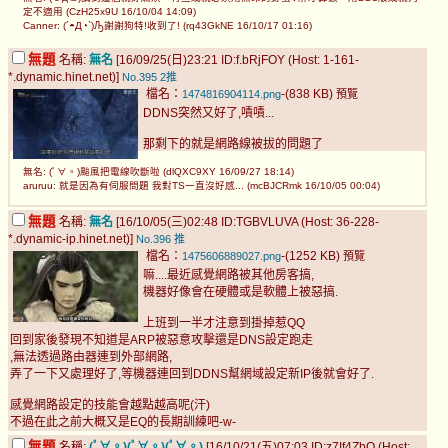
定不適用 (CzH25x9U 16/10/04 14:09)
Canner: (´◓Д◔`)Ԡ謝謝狗特!收到了! (rq43GkNE 16/10/17 01:16)
無題
名稱:
無名
[16/09/25(日)23:21 ID:f.bRjFOY (Host: 1-161-
*.dynamic.hinet.net)]
No.395
2推
檔名：
-(838 KB)
1474816904114.png
預覽
DDNS突然又好了,嘖嘖...
那剩下的就是網路線被拔的問題了
無名: (ﾟ∀。)颱風把電線吹斷啦 (dlQXC9XY 16/09/27 18:14)
aruruu: 就是因為有伺服問題 我對TS一直沒好感... (mcBJCRmk 16/10/05 00:04)
無題
名稱:
無名
[16/10/05(三)02:48 ID:TGBVLUVA (Host: 36-228-
*.dynamic-ip.hinet.net)]
No.396
推
檔名：
-(1252 KB)
1475606889027.png
預覽
嘛....最近感覺網路被其他房客搞,
機器好像會在硬體或是軟體上被惡搞.
上班到一半才注意到掛掉惹QQ
回到家後發現不知道是ARP被惡意攻擊還是DNS設定跑走
,無法透過路由器連到外部網路,
弄了一下又處理好了,等機器連回到DDNS幫網域設定新IP後就會好了.
感覺網路設定的技能會越點越高呢(汗)
不過在此之前大概又是EQ的長期訓練吧-w-
無題
名稱:
(ﾟ∀。)(ﾟ∀。)(ﾟ∀。)
[16/10/21(五)07:03 ID:z7If4ZbQ (Host: