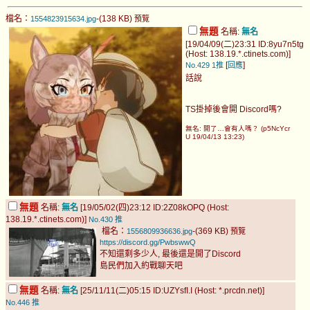
檔名：
-(138 KB)
1554823915634.jpg
預覽
無題
名稱:
無名
[19/04/09(二)23:31 ID:8yu7n5tg
(Host: 138.19.*.ctinets.com)]
[
]
No.429
1推
回應
話說
TS掛掉後會開 Discord嗎?
無名: 開了…會有人嗎？ (p5NcYcr
U 19/04/13 13:23)
無題
名稱:
無名
[19/05/02(四)23:12 ID:2Z08kOPQ (Host:
138.19.*.ctinets.com)]
No.430
推
檔名：
-(369 KB)
1556809936636.jpg
預覽
https://discord.gg/PwbswwQ
不知還剩多少人, 最後還是開了Discord
島民們加入約戰聊天吧
無題
名稱:
無名
[25/11/11(二)05:15 ID:UZYsfI.I (Host: *.prcdn.net)]
No.446
推