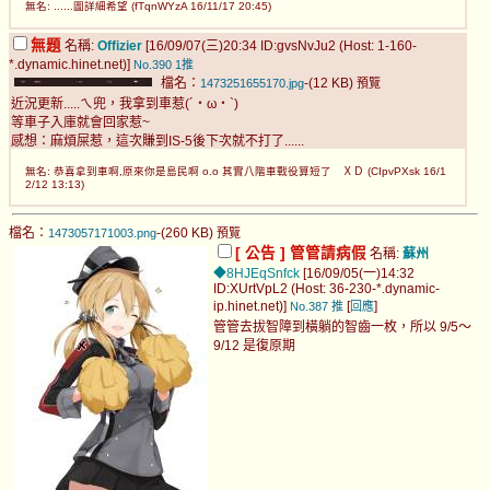
無名: ......圖詳細希望 (fTqnWYzA 16/11/17 20:45)
無題
名稱:
Offizier
[16/09/07(三)20:34 ID:gvsNvJu2 (Host: 1-160-
*.dynamic.hinet.net)]
No.390
1推
檔名：
-(12 KB)
1473251655170.jpg
預覽
近況更新.....ㄟ兜，我拿到車惹(´・ω・`)
等車子入庫就會回家惹~
感想：麻煩屎惹，這次賺到IS-5後下次就不打了......
無名: 恭喜拿到車啊,原來你是島民啊 o.o 其實八階車戰役算短了 ＸＤ (CIpvPXsk 16/1
2/12 13:13)
檔名：
-(260 KB)
1473057171003.png
預覽
[ 公告 ] 管管請病假
名稱:
蘇州
◆8HJEqSnfck
[16/09/05(一)14:32
ID:XUrtVpL2 (Host: 36-230-*.dynamic-
ip.hinet.net)]
[
]
No.387
推
回應
管管去拔智障到橫躺的智齒一枚，所以 9/5～
9/12 是復原期