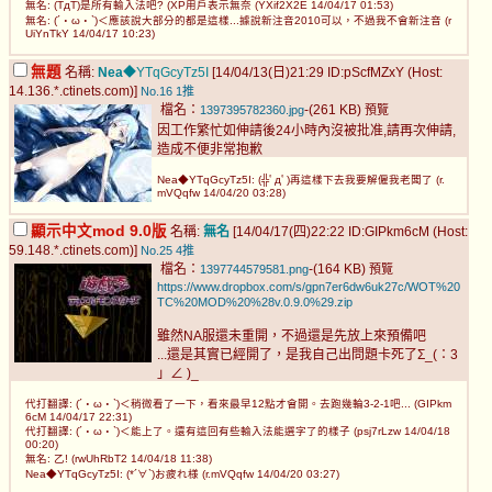
無名: (TдT)是所有輸入法吧? (XP用戶表示無奈 (YXif2X2E 14/04/17 01:53)
無名: (´・ω・`)＜應該說大部分的都是這樣...據說新注音2010可以，不過我不會新注音 (r
UiYnTkY 14/04/17 10:23)
無題
名稱:
Nea
◆YTqGcyTz5I
[14/04/13(日)21:29 ID:pScfMZxY (Host:
14.136.*.ctinets.com)]
No.16
1推
檔名：
-(261 KB)
1397395782360.jpg
預覽
因工作繁忙如伸請後24小時內沒被批准,請再次伸請,
造成不便非常抱歉
Nea◆YTqGcyTz5I: (╬ﾟдﾟ)再這樣下去我要解僱我老闆了 (r.
mVQqfw 14/04/20 03:28)
顯示中文mod 9.0版
名稱:
無名
[14/04/17(四)22:22 ID:GIPkm6cM (Host:
59.148.*.ctinets.com)]
No.25
4推
檔名：
-(164 KB)
1397744579581.png
預覽
https://www.dropbox.com/s/gpn7er6dw6uk27c/WOT%20
TC%20MOD%20%28v.0.9.0%29.zip
雖然NA服還未重開，不過還是先放上來預備吧
...還是其實已經開了，是我自己出問題卡死了Σ_(：3
」∠ )_
代打翻譯: (´・ω・`)＜稍微看了一下，看來最早12點才會開。去跑幾輪3-2-1吧... (GIPkm
6cM 14/04/17 22:31)
代打翻譯: (´・ω・`)＜能上了。還有這回有些輸入法能選字了的樣子 (psj7rLzw 14/04/18
00:20)
無名: 乙! (rwUhRbT2 14/04/18 11:38)
Nea◆YTqGcyTz5I: (*´∀`)お疲れ様 (r.mVQqfw 14/04/20 03:27)