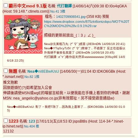
顯示中文mod 9.1版
名稱:
代打翻譯
[14/06/14(六)09:38 ID:l0o4qGKA
(Host: 59.148.*.ctinets.com)]
No.41
3推
檔名：
-(358 KB)
1402709906541.jpg
預覽
https://www.dropbox.com/s/875zkt6ontzdqsc/WOT%20T
C%20MOD%20%28v.0.9.1%29.rar
照樣的更新前放出_(：3 」∠ )_
Nea@北美粗乃丸: (*ﾟ∇ﾟ)感恩 (JIE9mDfk 14/06/18 20:41)
Nea◆YTqGcyTz5I: (*ﾟ∇ﾟ)笨掉了.. 不過算了 反正在這版以
外我絕不會掛名就是了 (JIE9mDfk 14/06/18 20:45)
代打翻譯: σ`∀´)看你這天然呆wwwwwwwww (XIIluy9E 14/0
6/18 22:25)
無題
名稱:
Nea
◆ni8EBwK/sU
[14/06/30(一)01:04 ID:lDKO6GBk (Host:
*.ismart.net)]
No.82
1推
推文抱歉
因旅遊煩忙(?)如希望加入公會
伸請後請使MSN或wgE的喵留言給我，以便我能在手機上看到你的伸請，謝謝
MSN:
nea_angelic@yahoo.co.jp
(非有效郵址，另不接受語音通話w)
Nea◆ni8EBwK/sU: 對了，我把T改了…因為我上面笨了… (lDKO6GBk 14/06/30 01:0
5)
1223
名稱:
123
[17/01/13(五)18:53 ID:jspsBt8s (Host: 114-34-*.hinet-
ip.hinet.net)]
No.404
推
12132