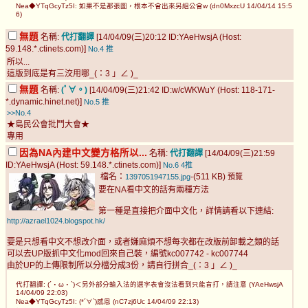
Nea◆YTqGcyTz5I: 如果不是那張圖，根本不會出來另組公會w (dn0MxzcU 14/04/14 15:5
6)
無題
名稱:
代打翻譯
[14/04/09(三)20:12 ID:YAeHwsjA (Host:
59.148.*.ctinets.com)]
No.4
推
所以...
這版到底是有三洨用哪_(：3 」∠ )_
無題
名稱:
(ﾟ∀。)
[14/04/09(三)21:42 ID:w/cWKWuY (Host: 118-171-
*.dynamic.hinet.net)]
No.5
推
>>No.4
★島民公會批鬥大會★
專用
因為NA內建中文變方格所以...
名稱:
代打翻譯
[14/04/09(三)21:59
ID:YAeHwsjA (Host: 59.148.*.ctinets.com)]
No.6
4推
檔名：
-(511 KB)
1397051947155.jpg
預覽
要在NA看中文的話有兩種方法
第一種是直接把介面中文化，詳情請看以下連結:
http://azrael1024.blogspot.hk/
要是只想看中文不想改介面，或者嫌麻煩不想每次都在改版前卸載之類的話
可以去UP版抓中文化mod回來自己裝，編號kc007742 - kc007744
由於UP的上傳限制所以分檔分成3份，請自行拼合_(：3 」∠ )_
代打翻譯: (´・ω・`)＜另外部分輸入法的選字表會沒法看到只能盲打，請注意 (YAeHwsjA
14/04/09 22:03)
Nea◆YTqGcyTz5I: (*´∀`)感恩 (nC7zj6Uc 14/04/09 22:13)