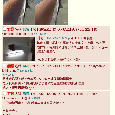
無題
名稱:
無名
[17/11/29(三)11:43 ID:FJDZ115U (Host: 223-140-
*.emome-ip.hinet.net)]
No.413
推
檔名：
-(1150 KB)
1511927010983.jpg
預覽
其實不是TS炸掉，是狗特的蹄炸掉。上週五炸，週一
換住所，待身體允許後會儘快上架，約一週，先等手
術縫合處癒合。
PS:封閉性骨折，還好拉。（攤）
無題
名稱:
AM
[17/11/30(四)18:17 ID:l8Lf.Dxo (Host: 114-37-*.dynamic-
ip.hinet.net)]
No.414
推
>>No.413
關節處炸裂的話，大概要1.5~2個月才能開始慢慢走
之前我斷腓骨，1個月開始慢慢嘗試把重量放到受傷的那隻腳上
總之，祝早日康復Q_Q
無題
名稱:
狗特
[17/12/05(二)20:45 ID:92kc7DAo (Host: 123-192-
*.kbronet.com.tw)]
No.415
推
由於總總因素，TS架設可能會延到最近幾天。
目前進度：