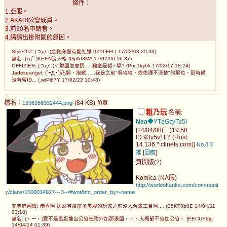
條件：
1.亞服。
2.AKARI公會成員。
3.前30名申請者。
4.請猜出掛附圖的原因。
StyleOfZ: (つд⊂)這貨旁邊有隻紅猴 (tZY6FFLI 17/02/03 20:33)
無名: (ﾉд`ﾟ)KEEN沒人榷 (GplkI3MA 17/02/06 16:37)
OFFIZIER: (つд⊂)＜附圖怎麼猜.....難道是哲♂學? (Puc1kybk 17/02/17 18:24)
Jadeiteangel: (´◓Д◔`)Ԡ婀，抱歉......我是之前"啊哈哈，佐佑理不清楚"的那位，那時候
沒有留ID... (.wtPi87Y 17/02/22 10:48)
檔名：
-(84 KB)
1396958332444.png
預覽
粗乃玩
名稱:
Nea
◆YTqGcyTz5I
[14/04/08(二)19:58
ID:93y5v1F2 (Host:
14.136.*.ctinets.com)]
No.3
3
[
]
推
回應
賀開版(?)
Komica (NA服)
http://worldoftanks.com/communit
y/clans/1000014927---3--/#wot&mt_order_by=-name
非業餘翻譯: 恭喜阿 居然有這麼多美服的玩家之前沒入台灣工會阿.... (C5KT0b0E 14/04/11
03:18)
無名: (・ー・)要不是最近推出公會任務外加那張圖‧‧‧大概都不會加公會。 (EECUYbjg
14/04/14 01:39)