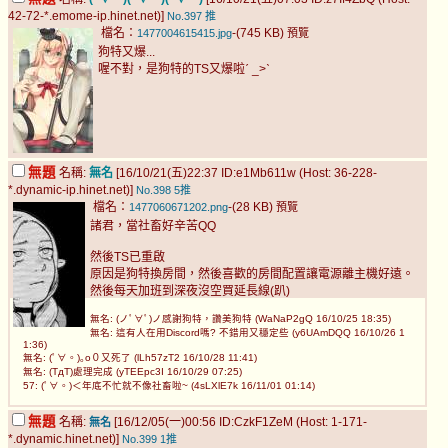
42-72-*.emome-ip.hinet.net)]
No.397
推
檔名：
-(745 KB)
1477004615415.jpg
預覽
狗特又爆...
喔不對，是狗特的TS又爆啦ˊ _>ˋ
無題
名稱:
無名
[16/10/21(五)22:37 ID:e1Mb611w (Host: 36-228-
*.dynamic-ip.hinet.net)]
No.398
5推
檔名：
-(28 KB)
1477060671202.png
預覽
諸君，當社畜好辛苦QQ
然後TS已重啟
原因是狗特換房間，然後喜歡的房間配置讓電源離主機好遠。
然後每天加班到深夜沒空買延長線(趴)
無名: (ノﾟ∀ﾟ)ノ感謝狗特，讚美狗特 (WaNaP2gQ 16/10/25 18:35)
無名: 這有人在用Discord嗎? 不錯用又穩定些 (y6UAmDQQ 16/10/26 1
1:36)
無名: (ﾟ∀。)｡o０又死了 (lLh57zT2 16/10/28 11:41)
無名: (TдT)處理完成 (yTEEpc3I 16/10/29 07:25)
57: (ﾟ∀。)＜年底不忙就不像社畜啦~ (4sLXlE7k 16/11/01 01:14)
無題
名稱:
[16/12/05(一)00:56 ID:CzkF1ZeM (Host: 1-171-
無名
*.dynamic.hinet.net)]
No.399
1推