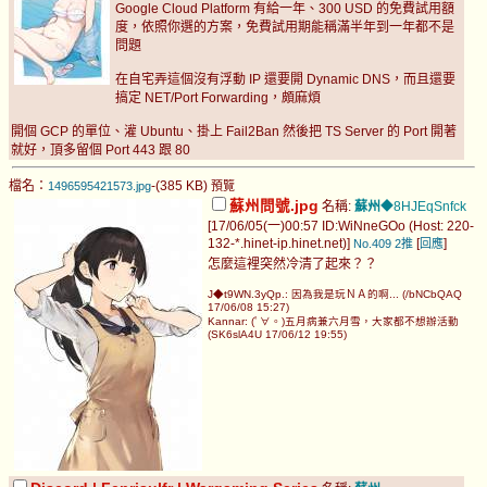
Google Cloud Platform 有給一年、300 USD 的免費試用額
度，依照你選的方案，免費試用期能稱滿半年到一年都不是
問題
在自宅弄這個沒有浮動 IP 還要開 Dynamic DNS，而且還要
搞定 NET/Port Forwarding，頗麻煩
開個 GCP 的單位、灌 Ubuntu、掛上 Fail2Ban 然後把 TS Server 的 Port 開著
就好，頂多留個 Port 443 跟 80
檔名：
-(385 KB)
1496595421573.jpg
預覽
蘇州問號.jpg
名稱:
蘇州
◆8HJEqSnfck
[17/06/05(一)00:57 ID:WiNneGOo (Host: 220-
132-*.hinet-ip.hinet.net)]
[
]
No.409
2推
回應
怎麼這裡突然冷清了起來？？
J◆t9WN.3yQp.: 因為我是玩ＮＡ的啊... (/bNCbQAQ
17/06/08 15:27)
Kannar: (ﾟ∀。)五月病兼六月雪，大家都不想辦活動
(SK6slA4U 17/06/12 19:55)