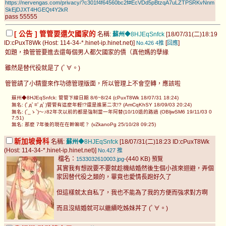
https://nervengas.com/privacy/?c301f4f64560bc2f#EcVDd5pBtzqA7uLZTPSRKvNnm
SkEjDJXT4HGEQt4Y2kR
pass 55555
[ 公告 ] 管管要還欠國家的
名稱:
蘇州
◆8HJEqSnfck
[18/07/31(二)18:19
ID:cPuxT8Wk (Host: 114-34-*.hinet-ip.hinet.net)]
[
]
No.426
4推
回應
如題，換管管要進去還每個男人都欠國家的債（真他媽的孽緣
雖然是替代役就是了 (ﾟ∀。)
管管請了小精靈來作功德管理版面，所以管理上不會空轉，應該啦
蘇州◆8HJEqSnfck: 管管下線日期 8/6~8/24 (cPuxT8Wk 18/07/31 18:24)
無名: (ﾟдﾟ≡ﾟдﾟ)管管有這麼年輕!?還是進第二次!? (AmCqKhSY 18/09/03 20:24)
無名: (´_ゝ`)～♪82年次以前的都是強制當一年阿替(10/10退的路過 (OBljwSM6 19/11/03 0
7:51)
無名: 那麼 7年後的現在在幹嘛呢？ (vZkanoPg 25/10/28 09:25)
新加坡骨科
名稱:
蘇州
◆8HJEqSnfck
[18/07/31(二)18:23 ID:cPuxT8Wk
(Host: 114-34-*.hinet-ip.hinet.net)]
No.427
推
檔名：
-(440 KB)
1533032610003.jpg
預覽
其實我有想說要不要就趁機結婚然後生個小孩來迴避，弄個
家因替代役之類的，畢竟也愛情長跑好久了
但這樣就太自私了，我也不能為了我的方便而強求對方啊
而且沒結婚就可以繼續吃姊妹丼了 (ﾟ∀。)