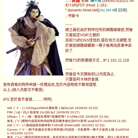
無題
名稱:
殤不患
[16/09/25(日)22:54
ID:f.bRjFOY (Host: 1-161-
*.dynamic.hinet.net)]
[
]
No.394
8推
回應
...哼斯卡
------
總之最近由於狗特住所的網路線被拔,然後
又被設定VOIP之類的
目前TS的DNS怪怪的,還在找方法調整,至
於被拔網路線觀察一陣子後再找房東申訴
好了.
然後TS的新連線方式....IP:1.161.11.118
------
然後從今天開始到12月底為止,
只要是阿卡林的會員.
皆有資格向狗特申請一份禮品包,至於內容物就不敢保證惹.
以上.(與八月那次不衝突)
(PS:至於會不會過............呵呵)
AM: (ﾟ∀。)＜GGHyperININ大爆射惹 (.MjGb1dA 16/09/26 20:53)
FIM: (´◓Д◔`)Ԡ彡我來啦 (XcQB/Jp2 16/09/28 20:27)
Offizier: (ﾟ∀。)嘿，聽說有禮物?是羅莉嗎? (YzZWb1OE 16/09/28 23:34)
無名: (´∀`)禮物內容是和狗特組隊直到勝率被拉到65%對吧 (awjOd2TI 16/09/29 11:26)
AM: (ﾟ∀。)＜跟我組隊到勝率剩下48%吧 (PiH4VqRE 16/10/01 01:53)
Canner: (ﾟ∀。)對不起最近在衝文明帝國V的成就，可能要等一陣子才會再上線 (CzH25x9
U 16/10/04 14:07)
無名: (つд⊂)講到這個就好麻煩，有些成就必須用無印的野蠻V解才算數，用DLC版成就判