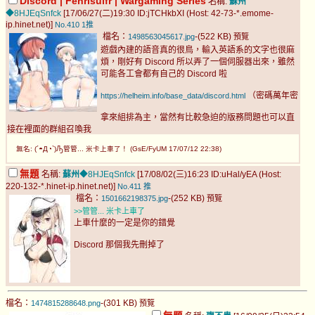
Discord | Fenrisulfr | Wargaming Series
名稱:
蘇州
◆8HJEqSnfck
[17/06/27(二)19:30 ID:jTCHkbXI (Host: 42-73-*.emome-
ip.hinet.net)]
No.410
1推
檔名：
-(522 KB)
1498563045617.jpg
預覽
遊戲內建的語音真的很鳥，輸入英語系的文字也很麻
煩，剛好有 Discord 所以弄了一個伺服器出來，雖然
可能各工會都有自己的 Discord 啦
（密碼萬年密
https://helheim.info/base_data/discord.html
拿來組排為主，當然有比較急迫的版務問題也可以直
接在裡面的群組召喚我
無名: (´◓Д◔`)Ԡ管管... 米卡上車了！ (GsE/FyUM 17/07/12 22:38)
無題
名稱:
蘇州
◆8HJEqSnfck
[17/08/02(三)16:23 ID:uHal/yEA (Host:
220-132-*.hinet-ip.hinet.net)]
No.411
推
檔名：
-(252 KB)
1501662198375.jpg
預覽
>>管管... 米卡上車了
上車什麼的一定是你的錯覺
Discord 那個我先刪掉了
檔名：
-(301 KB)
1474815288648.png
預覽