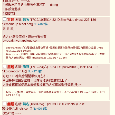
1.設置Switch -----ok
2.修改出租屋路由器防火牆設定 ----doing
3.架設實體機
4.啟動TS
無題
名稱:
無名
[17/12/10(日)14:32 ID:8hwfWfug (Host: 223-136-
*.emome-ip.hinet.net)]
No.416
2推
恩,恩,恩,
總之TS架設完成，連結位置依舊：
bwgoat.myqnapcloud.com
ghotikannar: (;´д`)喔喔!近來康復可好?最近也是類似醫院的事情沒時間關心這邊 (/Vsi3
N.M 17/12/16 10:28)
無名: (・ω・)OK的，開始可以繼續正常維護TS了，12/17晚間九點的問題排除了，好像
是有人無線網路IP衝到 (RWNz8e2o 17/12/17 21:56)
無題
名稱:
狗特
[17/12/23(六)18:23 ID:FpwWiVmY (Host: 123-192-
*.kbronet.com.tw)]
No.417
1推
好吧，TS應該會關閉半個月左右，
主因是權限設定出錯，現在無法連線到機器上了，
之後會再嘗試使用本機修改檔案的方式嘗試進行復原(汗)。
狗特: (;´д`)好啦，其實是新一波的網路戰爭開始了，不小心自爆了而已 (ou106RBc 17/1
2/24 20:01)
無題
名稱:
無名
[18/01/24(三)21:33 ID:UExNqclM (Host:
59.149.*.ctinets.com)]
No.420
1推
GOAT呢~~~~