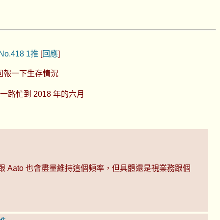
No.418
1推
[
回應
]
回報一下生存情況
忙到 2018 年的六月
跟 Aato 也會盡量維持這個頻率，但具體還是視業務跟個