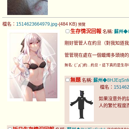
檔名：
1514623664979.jpg
-(484 KB)
預覽
生存情況回報
名稱:
蘇州
◆8
剛好管管人在約旦（對我知道我
管管現在處在一個蠟燭多頭燒的
無名: (;ﾟдﾟ)約...約旦，這下真的是生存報告了
無題
名稱:
蘇州
◆8HJEqSnf
檔名：
151462
如果沒意外的話
人的繁忙程度