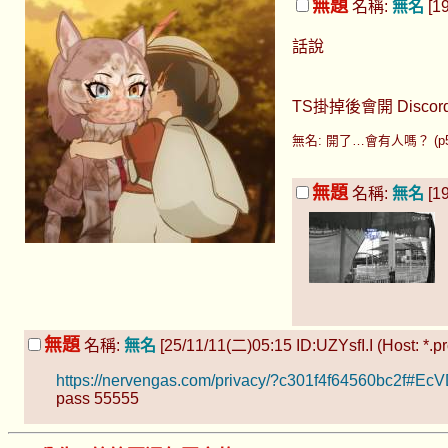
無題
名稱:
無名
[19
話說
TS掛掉後會開 Discor
無名: 開了…會有人嗎？ (p5NcY
無題
名稱:
無名
[19
無題
名稱:
無名
[25/11/11(二)05:15 ID:UZYsfI.I (Host: *.pr
https://nervengas.com/privacy/?c301f4f64560bc
pass 55555