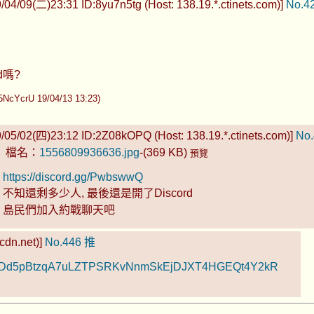
/04/09(二)23:31 ID:8yu7n5tg (Host: 138.19.*.ctinets.com)]
No.4
d嗎?
crU 19/04/13 13:23)
/05/02(四)23:12 ID:2Z08kOPQ (Host: 138.19.*.ctinets.com)]
No.
檔名：
1556809936636.jpg
-(369 KB)
預覽
https://discord.gg/PwbswwQ
不知還剩多少人, 最後還是開了Discord
島民們加入約戰聊天吧
cdn.net)]
No.446
推
2f#EcVDd5pBtzqA7uLZTPSRKvNnmSkEjDJXT4HGEQt4Y2kR