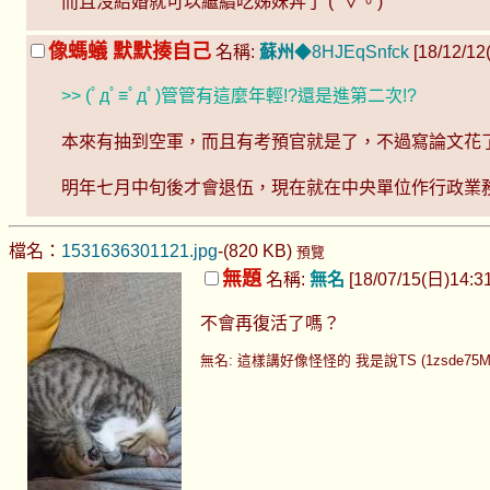
而且沒結婚就可以繼續吃姊妹丼了 (ﾟ∀。)
像螞蟻 默默揍自己
名稱:
蘇州
◆8HJEqSnfck
[18/12/12
>> (ﾟдﾟ≡ﾟдﾟ)管管有這麼年輕!?還是進第二次!?
本來有抽到空軍，而且有考預官就是了，不過寫論文花了
明年七月中旬後才會退伍，現在就在中央單位作行政業
檔名：
1531636301121.jpg
-(820 KB)
預覽
無題
名稱:
無名
[18/07/15(日)14:31 
不會再復活了嗎？
無名: 這樣講好像怪怪的 我是說TS (1zsde75M 18/