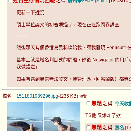
近日生存情況回報
名稱:
蘇州
◆8HJEqSnfck
[18/03/10(六
更新一下近況
碩士學位論文的初審通過了，現在正在跑問卷調查
--------
然後那天有個香港島民私噗給我，讓我發現 Fenrisul
基本上就是域名判斷式的問題，然後 Netvigato
我做錯左」
如果有遇到異常無法發文，連管理區（回報鬧版）都無法聯
檔名：
1511801939296.jpg
-(236 KB)
預覽
無題
名稱:
今天收
TS他 又爆炸了欸
無題
名稱:
無名
[17