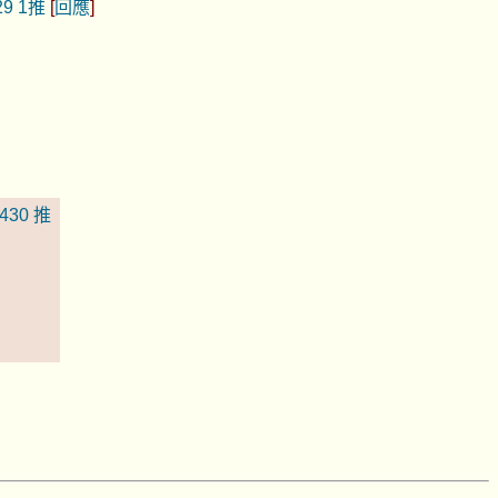
29
1推
[
回應
]
430
推