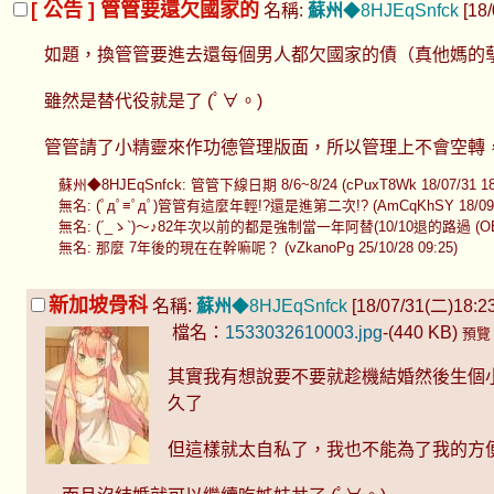
[ 公告 ] 管管要還欠國家的
名稱:
蘇州
◆8HJEqSnfck
[18/
如題，換管管要進去還每個男人都欠國家的債（真他媽的
雖然是替代役就是了 (ﾟ∀。)
管管請了小精靈來作功德管理版面，所以管理上不會空轉
蘇州◆8HJEqSnfck: 管管下線日期 8/6~8/24 (cPuxT8Wk 18/07/31 18
無名: (ﾟдﾟ≡ﾟдﾟ)管管有這麼年輕!?還是進第二次!? (AmCqKhSY 18/09/0
無名: (´_ゝ`)～♪82年次以前的都是強制當一年阿替(10/10退的路過 (OBljwSM
無名: 那麼 7年後的現在在幹嘛呢？ (vZkanoPg 25/10/28 09:25)
新加坡骨科
名稱:
蘇州
◆8HJEqSnfck
[18/07/31(二)18:23 
檔名：
1533032610003.jpg
-(440 KB)
預覽
其實我有想說要不要就趁機結婚然後生個
久了
但這樣就太自私了，我也不能為了我的方