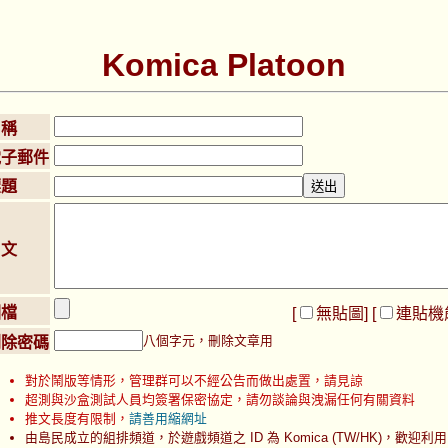
Komica Platoon
名稱
電子郵件
標題
內文
圖檔
[
無貼圖
] [
連貼機
八個字元，刪除文章用
刪除密碼
對於鬧版等情形，管理群可以不經公告而做出處置，請見諒
超測與沙盒測試人員均簽署保密協定，請勿談論與洩漏任何有關資料
推文長度有限制，
請善用縮網址
由島民成立的組排頻道，於遊戲頻道之 ID 為 Komica (TW/HK)，歡迎利用