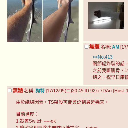
無題
名稱:
AM
[17/
>>No.413
關節處炸裂的話，
之前我斷腓骨，
總之，祝早日康復
無題
名稱:
狗特
[17/12/05(二)20:45 ID:92kc7DAo (Host: 1
由於總總因素，TS架設可能會延到最近幾天。
目前進度：
1.設置Switch -----ok
2.修改出租屋路由器防火牆設定 ----doing