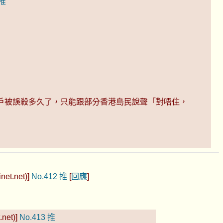
推
的用戶被誤殺多久了，只能跟部分香港島民說聲「對唔住，
net.net)]
No.412
推
[
回應
]
.net)]
No.413
推