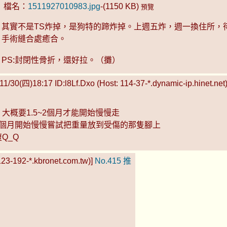
檔名：
1511927010983.jpg
-(1150 KB)
預覽
其實不是TS炸掉，是狗特的蹄炸掉。上週五炸，週一換住所，
手術縫合處癒合。
PS:封閉性骨折，還好拉。（攤）
11/30(四)18:17 ID:l8Lf.Dxo (Host: 114-37-*.dynamic-ip.hinet.net
大概要1.5~2個月才能開始慢慢走
1個月開始慢慢嘗試把重量放到受傷的那隻腳上
Q_Q
23-192-*.kbronet.com.tw)]
No.415
推